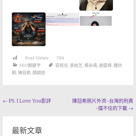
Post Views:
799
SEO關鍵字
容祖兒
,
張柏芝
,
楊永晴
,
謝霆峰
,
鍾欣
桐
,
陳冠希
,
顏穎思
Post
←
PS. I Love You影評
陳冠希照片外流~台灣的刑責
~擋不住的下載
→
navigation
最新文章