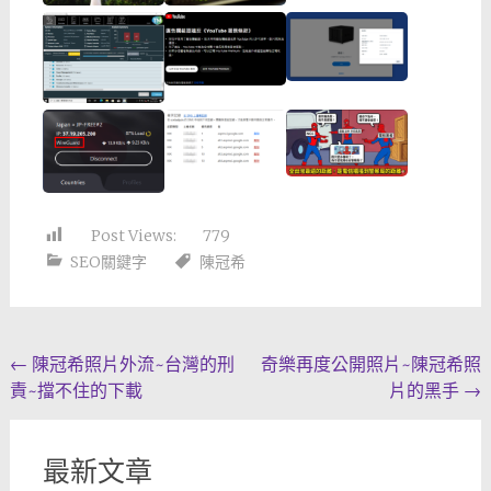
Post Views:
779
SEO關鍵字
陳冠希
Post
←
陳冠希照片外流~台灣的刑
奇樂再度公開照片~陳冠希照
責~擋不住的下載
片的黑手
→
navigation
最新文章