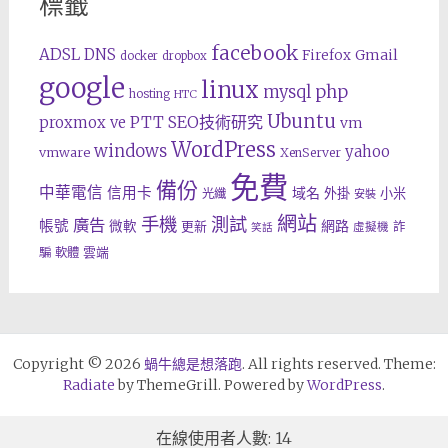
標籤
facebook
ADSL
DNS
Gmail
Firefox
docker
dropbox
google
linux
php
mysql
hosting
HTC
Ubuntu
SEO技術研究
proxmox ve
PTT
vm
WordPress
windows
yahoo
vmware
XenServer
免費
備份
中華電信
信用卡
域名
外掛
小米
光纖
安裝
網站
手機
測試
廣告
帳號
網路
微軟
更新
詐
虛擬機
笑話
雲端
騙
軟體
Copyright © 2026
蝸牛總是想落跑
. All rights reserved. Theme:
Radiate
by ThemeGrill. Powered by
WordPress
.
在線使用者人數: 14