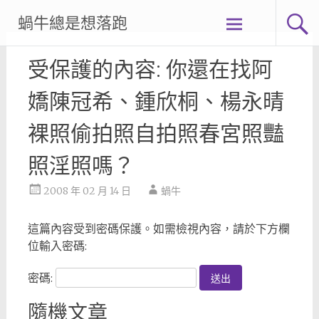
Skip
蝸牛總是想落跑
to
content
受保護的內容: 你還在找阿
嬌陳冠希、鍾欣桐、楊永晴
裸照偷拍照自拍照春宮照豔
照淫照嗎？
2008 年 02 月 14 日
蝸牛
這篇內容受到密碼保護。如需檢視內容，請於下方欄
位輸入密碼:
密碼:
隨機文章