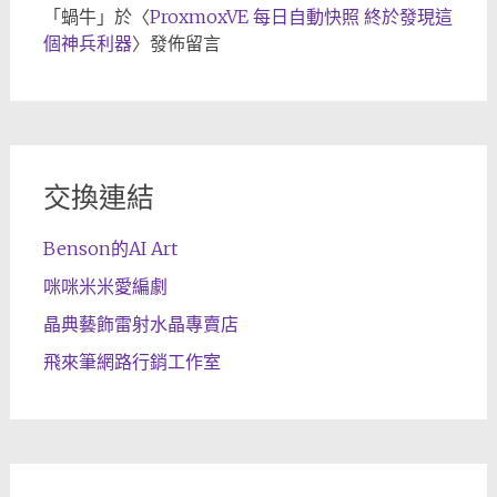
「
蝸牛
」於〈
ProxmoxVE 每日自動快照 終於發現這
個神兵利器
〉發佈留言
交換連結
Benson的AI Art
咪咪米米愛編劇
晶典藝飾雷射水晶專賣店
飛來筆網路行銷工作室