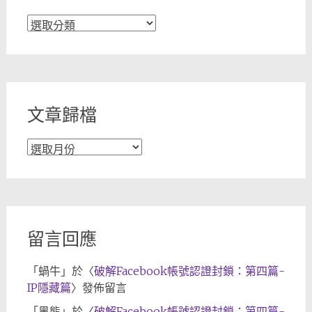
文
章
分
類
文章歸檔
文
章
歸
檔
留言回應
「
蝸牛
」於〈
破解Facebook帳號認證封鎖：第四篇-
IP隱藏篇
〉發佈留言
「
黑熊
」於〈
破解Facebook帳號認證封鎖：第四篇-