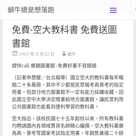
Skip
蝸牛總是想落跑
to
content
免費-空大教科書 免費送圖
書館
2007 年 11 月 12 日
蝸牛
趕快call 鄉鎮圖書館~免費好書不容錯過
〔記者申慧媛／台北報導〕國立空大的教科書每年暢
銷二十多萬冊，其中不少都是民眾報考高普考的指定
用書，但部分地方圖書館不一定有能力採購收藏，因
此國立空中大學決定贈書給地方圖書館，讓民眾利用
公共圖書館也能看到便利學習的教科書。
空大指出，該校民國七十五年創校以來，所有教科書
均聘請國內各領域菁英名師精心編撰，空大教科書廣
為高、普考等國家考試指定用書，年銷售量達二十餘