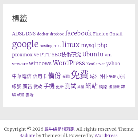
標籤
facebook
ADSL
DNS
Gmail
Firefox
docker
dropbox
google
linux
php
mysql
hosting
HTC
Ubuntu
SEO技術研究
proxmox ve
PTT
vm
WordPress
windows
yahoo
vmware
XenServer
免費
備份
中華電信
信用卡
域名
外掛
小米
光纖
安裝
網站
手機
測試
廣告
帳號
網路
微軟
更新
詐
虛擬機
笑話
雲端
騙
軟體
Copyright © 2026
蝸牛總是想落跑
. All rights reserved. Theme:
Radiate
by ThemeGrill. Powered by
WordPress
.