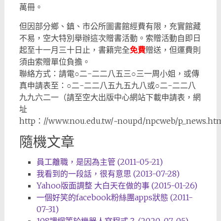
萬冊。
但因部分鄉、鎮、市公所圖書館經費有限，充實館藏
不易，空大特別舉辦這次贈書活動。索贈活動自即日
起至十一月三十日止，書籍完全
免費
贈送，但運費則
須由索贈單位負擔。
聯絡方式：請電○二-二二八五三○三一周小姐，或傳
真申請表至：○二-二二八五九五九八或○二-二二八
九九六二一（請至空大出版中心網站下載申請表，網
址
http：//www.nou.edu.tw/~noupd/npcweb/p_news.h
隨機文章
員工離職，是因為主管 (2011-05-21)
我看到的一段話，很有意思 (2013-07-28)
Yahoo版面調整 大白天在做的事 (2015-01-26)
一個好笑的facebook粉絲團apps狀態 (2011-
07-31)