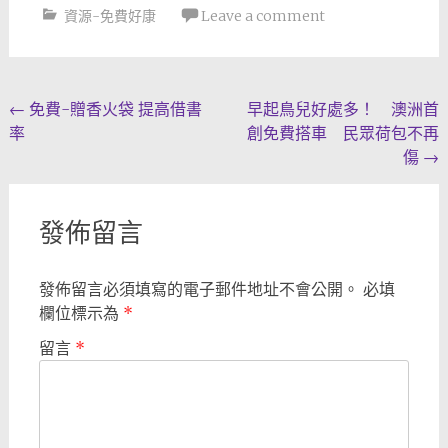
資源-免費好康
Leave a comment
Post
←
免費-贈香火袋 提高借書
早起鳥兒好處多！ 澳洲首
率
創免費搭車 民眾荷包不再
navigation
傷
→
發佈留言
發佈留言必須填寫的電子郵件地址不會公開。
必填
欄位標示為
*
留言
*