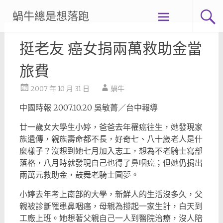
Skip
蝸牛總是想落跑
to
content
挺老友 癌女捐兩萬救助金當
旅費
2007 年 10 月 31 日
蝸牛
中國時報 2007.10.20 吳敏菁／台中報導
廿一歲女大學生小婷，爸爸去年罹癌往生，她發現家
族遺傳，親族壽命都不長，好奇七、八十歲老人是什
麼樣子？沒想到她七月加入志工，想為不老騎士寫部
落格，八月時就發現自己也得了鼻咽癌；但她仍捐出
兩萬元救助金，鼓舞老騎士圓夢。
小婷去年考上南部的大學，新鮮人的生活沒多久，父
親被診斷罹患鼻咽癌，母親為撐起一家生計，白天到
工廠上班。她想著父親自己一人到醫院治療，沒人陪