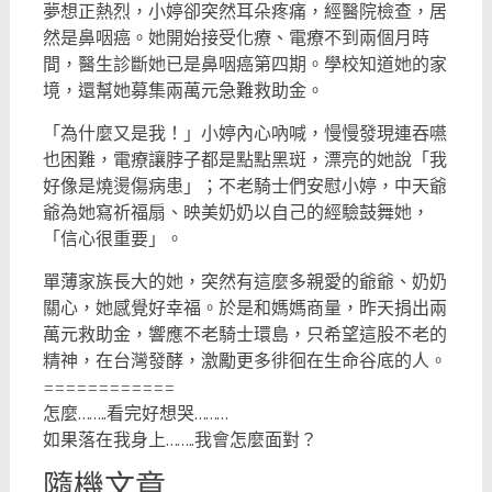
夢想正熱烈，小婷卻突然耳朵疼痛，經醫院檢查，居
然是鼻咽癌。她開始接受化療、電療不到兩個月時
間，醫生診斷她已是鼻咽癌第四期。學校知道她的家
境，還幫她募集兩萬元急難救助金。
「為什麼又是我！」小婷內心吶喊，慢慢發現連吞嚥
也困難，電療讓脖子都是點點黑斑，漂亮的她說「我
好像是燒燙傷病患」；不老騎士們安慰小婷，中天爺
爺為她寫祈福扇、映美奶奶以自己的經驗鼓舞她，
「信心很重要」。
單薄家族長大的她，突然有這麼多親愛的爺爺、奶奶
關心，她感覺好幸福。於是和媽媽商量，昨天捐出兩
萬元救助金，響應不老騎士環島，只希望這股不老的
精神，在台灣發酵，激勵更多徘徊在生命谷底的人。
============
怎麼……..看完好想哭………
如果落在我身上……..我會怎麼面對？
隨機文章