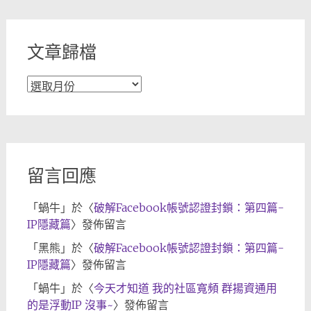
類
文章歸檔
文
章
歸
檔
留言回應
「
蝸牛
」於〈
破解Facebook帳號認證封鎖：第四篇-
IP隱藏篇
〉發佈留言
「
黑熊
」於〈
破解Facebook帳號認證封鎖：第四篇-
IP隱藏篇
〉發佈留言
「
蝸牛
」於〈
今天才知道 我的社區寬頻 群揚資通用
的是浮動IP 沒事~
〉發佈留言