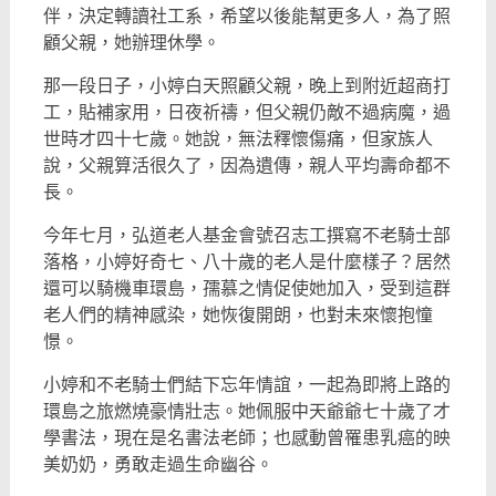
伴，決定轉讀社工系，希望以後能幫更多人，為了照
顧父親，她辦理休學。
那一段日子，小婷白天照顧父親，晚上到附近超商打
工，貼補家用，日夜祈禱，但父親仍敵不過病魔，過
世時才四十七歲。她說，無法釋懷傷痛，但家族人
說，父親算活很久了，因為遺傳，親人平均壽命都不
長。
今年七月，弘道老人基金會號召志工撰寫不老騎士部
落格，小婷好奇七、八十歲的老人是什麼樣子？居然
還可以騎機車環島，孺慕之情促使她加入，受到這群
老人們的精神感染，她恢復開朗，也對未來懷抱憧
憬。
小婷和不老騎士們結下忘年情誼，一起為即將上路的
環島之旅燃燒豪情壯志。她佩服中天爺爺七十歲了才
學書法，現在是名書法老師；也感動曾罹患乳癌的映
美奶奶，勇敢走過生命幽谷。