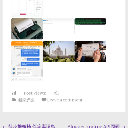
Post Views:
763
新聞評論
Leave a comment
Post
←
徒步推輪椅 伴病妻環島
Blogger xmlrpc API問題
→