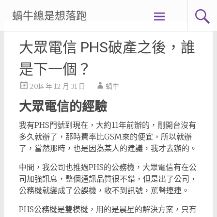
Skip
蝸牛總是想落跑
to
content
大眾電信 PHS破產之後，誰
是下一個？
2014 年 12 月 31 日
蝸牛
大眾電信的經驗
我有PHS門號到現在，大約11年前辦的，剛開台沒有
多久就辦了，那時費率比GSM來的便宜，所以就辦
了，當然那時，也是因為某人的建議，我才去辦的。
中間，我公司也推過PHS的公務機，大眾電信有在公
司加強訊息，整個通訊品質很不錯，但是出了公司，
公務機就變成了公誤機，收不到訊號，罵聲連連。
PHS公務機是雙模機，用的是晨星的解決方案，只有