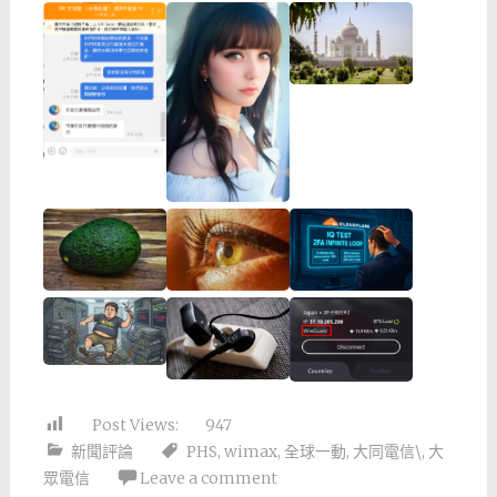
Post Views:
947
新聞評論
PHS
,
wimax
,
全球一動
,
大同電信\
,
大
眾電信
Leave a comment