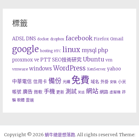
標籤
facebook
ADSL
DNS
Gmail
Firefox
docker
dropbox
google
linux
php
mysql
hosting
HTC
Ubuntu
SEO技術研究
proxmox ve
PTT
vm
WordPress
windows
yahoo
vmware
XenServer
免費
備份
中華電信
信用卡
域名
外掛
小米
光纖
安裝
網站
手機
測試
廣告
帳號
網路
微軟
更新
詐
虛擬機
笑話
雲端
騙
軟體
Copyright © 2026
蝸牛總是想落跑
. All rights reserved. Theme: