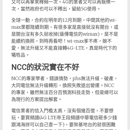
又可以再拿來釋頻一次。4G的業者又可以再競標一
次，當然政府也可以不釋出，留給5G使用。
全球一動，合約在明年的12月到期，中間其他的wi-
max業都陸續到期，有很多家是直接就沒有開台，或
是開台沒有多久就收掉(遠傳電信的wimax)，是不是
能續約換照，到時再看吧！wi-max爹不疼，娘不
愛，無法升級又不能直接轉4G-LTE，真是時代下的
犧牲品。
NCC的狀況實在不好
NCC的專家學者，錯誤情勢，phs無法升級，破產，
大同電信無法升級轉形，換照失敗退出營運。NCC
的專家，雖然無法百分百預測科技走勢，但是總可以
為現行的方案提出解套。
電信業者的信入門檻太高，沒有個幾百億，不要想
玩，要買頻譜(4G LTE帝王段頻譜中華電信砸多少錢
跟鴻海拼可以自己查一下)，要架基地台的就很困難