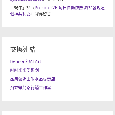
「
蝸牛
」於〈
ProxmoxVE 每日自動快照 終於發現這
個神兵利器
〉發佈留言
交換連結
Benson的AI Art
咪咪米米愛編劇
晶典藝飾雷射水晶專賣店
飛來筆網路行銷工作室