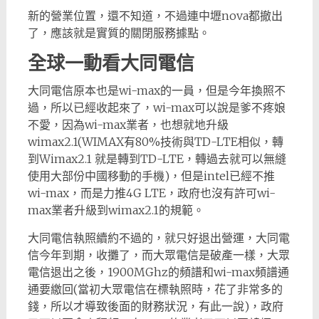
新的營業位置，還不知道，不過連中壢nova都撤出
了，應該就是實質的關閉服務據點。
全球一動看大同電信
大同電信原本也是wi-max的一員，但是今年換照不
過，所以已經收起來了，wi-max可以說是爹不疼娘
不愛，因為wi-max業者，也想就地升級
wimax2.1(WIMAX有80%技術與TD-LTE相似，轉
到Wimax2.1 就是轉到TD-LTE，轉過去就可以無縫
使用大部份中國移動的手機)，但是intel已經不推
wi-max，而是力推4G LTE，政府也沒有許可wi-
max業者升級到wimax2.1的規範。
大同電信執照續約不過的，就只好退出營運，大同電
信今年到期，收攤了，而大眾電信是破產一樣，大眾
電信退出之後，1900MGhz的頻譜和wi-max頻譜通
通要繳回(當初大眾電信在標執照時，花了非常多的
錢，所以才導致後面的財務狀況，有此一說)，政府