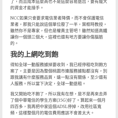
了，而且成本這麼高也不是這麼容易退出，要有寵大
的資金才能接手。
NCC如果只會要求電信業者降價，而不會保護電信
業者，那我只能說這個單位廢了一半，葉框時教授，
雖然你不是專家，但也是權責主管吧！雖然知道高鐵
讓你一個頭三個大，這裡也還有地方要讓你傷腦筋
的。
我的上網吃到飽
得知全球一動服務據掉要收到，我已經停租吃到飽方
案了，主要是因為整個桃園市連服務據點都沒有，別
跟我講有什麼服務品質，遠一點沒有關係，至少還有
人服務。所以當下決定，全球一動退租。
我又開始吃不飽了，所以我有在想，是不是再來去弄
了個中華電信的學生方案(3.5G)好了。算起來一個月
四百多，我再把中家這個ADSL停掉，改用社區寬
頻，這樣整個月的電信費用應該不會差太大。