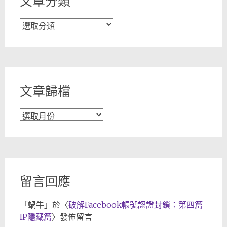
文章分類
文
章
分
類
文章歸檔
文
章
歸
檔
留言回應
「
蝸牛
」於〈
破解Facebook帳號認證封鎖：第四篇-
IP隱藏篇
〉發佈留言