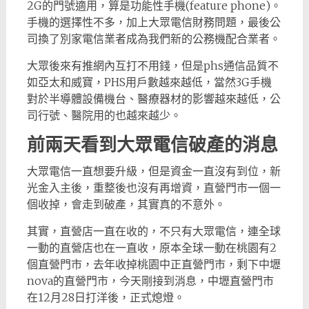
2G的門號適用，算是功能性手機(feature phone)。
手機的選擇性不多，加上大眾電信財務問題，最後公
司換了別家電信業者成為我們新的公務機配合業者。
大眾後來有推網內互打不用錢，但是phs通信品質不
如亞太和威寶，PHS用戶數越來越低，當然3G手機
對於半導體設備機台、醫療器材的影響越來越低，公
司行號、醫院用的也越來越少。
前兩天看到大眾電信破產的消息
大眾電信一直想要升級，但是資金一直沒有到位，新
光金入主後，重整後也沒有再增資，直營門市一個一
個收掉，會走到破產，其實真的不意外。
其實，直營店一直在收的，不只有大眾電信，連全球
一動的直營店也在一直收，原本全球一動在桃園有2
個直營門市，去年收掉桃園中正直營門市，剩下中壢
nova的直營門市，今天剛接到消息，中壢直營門市
在12月28日打洋後，正式熄燈。