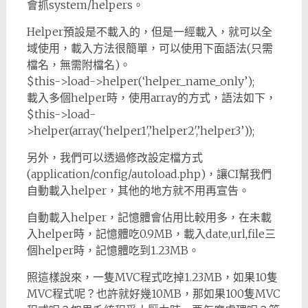
會抓system/helpers。
Helper預設是不載入的，但是一經載入，就可以全
域使用，載入方法很簡單，可以使用下面語法(只需
檔名，無需附檔名)。
$this->load->helper(‘helper_name_only’);
載入多個helper時，使用array的方式，語法如下，
$this->load-
>helper(array(‘helper1′,’helper2′,’helper3’));
另外，我們可以透過修改設定檔方式
(application/config/autoload.php)，讓CI幫我們
自動載入helper，其他的地方就不用再宣告。
自動載入helper，記憶體會佔用比較用多，在未載
入helper時，記憶體吃0.9MB，載入date,url,file三
個helper時，記憶體吃到1.23MB。
照這樣說來，一隻MVC程式吃掉1.23MB，如果10隻
MVC程式呢？也許就好幾10MB，那如果100隻MVC