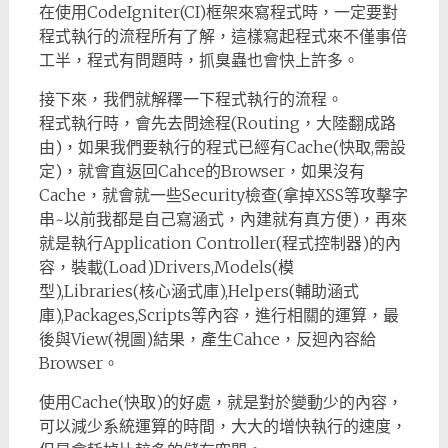
在使用CodeIgniter(CI)框架來寫程式時，一定要對
程式執行的流程所有了解，這樣寫起程式來不僅事倍
工半，程式有問題時，抓臭蟲也會快上許多。
接下來，我們就解䆁一下程式執行的流程。
程式執行時，會先去問途程(Routing，大陸翻成路
由)，如果我們要執行的程式已經有Cache(快取,需設
定)，就會直返回Cahce的Browser，如果沒有
Cache，就會就一些Security檢查(拿掉XSS等攻擊字
串~以前我都是自己寫涵式，內建就有真方便)，再來
就是執行Application Controller(程式控制器)的內
容，裝載(Load)Drivers,Models(模
型),Libraries(核心涵式庫),Helpers(輔助涵式
庫),Packages,Scripts等內容，進行相關的運算，最
後與View(視圖)結果，產生Cahce，反迴內容給
Browser。
使用Cache(快取)的好處，就是對於變動少的內容，
可以減少系統運算的時間，大大的增快執行的速度，