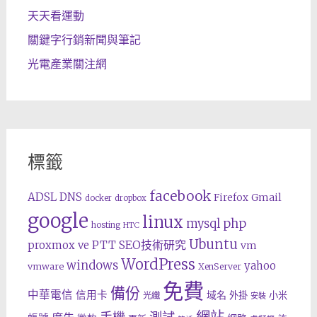
天天看運動
關鍵字行銷新聞與筆記
光電產業關注網
標籤
facebook
ADSL
DNS
Gmail
Firefox
docker
dropbox
google
linux
php
mysql
hosting
HTC
Ubuntu
SEO技術研究
proxmox ve
PTT
vm
WordPress
windows
yahoo
vmware
XenServer
免費
備份
中華電信
信用卡
域名
外掛
小米
光纖
安裝