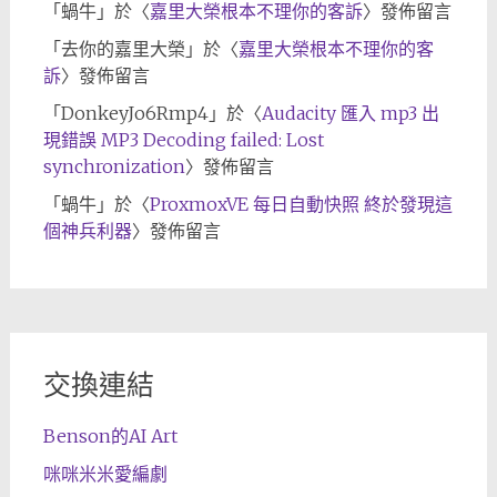
「
蝸牛
」於〈
嘉里大榮根本不理你的客訴
〉發佈留言
「
去你的嘉里大榮
」於〈
嘉里大榮根本不理你的客
訴
〉發佈留言
「
DonkeyJo6Rmp4
」於〈
Audacity 匯入 mp3 出
現錯誤 MP3 Decoding failed: Lost
synchronization
〉發佈留言
「
蝸牛
」於〈
ProxmoxVE 每日自動快照 終於發現這
個神兵利器
〉發佈留言
交換連結
Benson的AI Art
咪咪米米愛編劇