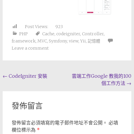
Post Views:
923
PHP
Cache
,
codeigniter
,
Controller
,
framework
,
MVC
,
Symfony
,
view
,
Yii
,
記憶體
Leave a comment
Post
←
CodeIgniter 安裝
雲端工作Google 教我的100
個工作方法
→
navigation
發佈留言
發佈留言必須填寫的電子郵件地址不會公開。
必填
欄位標示為
*