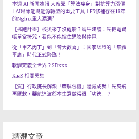
本週 AI 新聞速報 大廠靠「算法瘦身」對抗算力漲價
| AI是節能與能源轉型的重要工具 | F5修補存在18年
的Nginx重大漏洞?
【逃跑計畫】核災來了沒處躲？蝸牛建議：先把電費
帳單當符咒，看能不能擋住通膨與停電！
從「甲乙丙丁」到「皆大歡喜」：國家認證的「集體
平庸」時代正式降臨！
軟體定義全世界？SDxxx
XaaS 相關蒐集
【賀】行政院長解鎖「廉航包機」隱藏成就！先爽飛
再匯款，華航這波虧本生意做得很「功德」？
精選文章