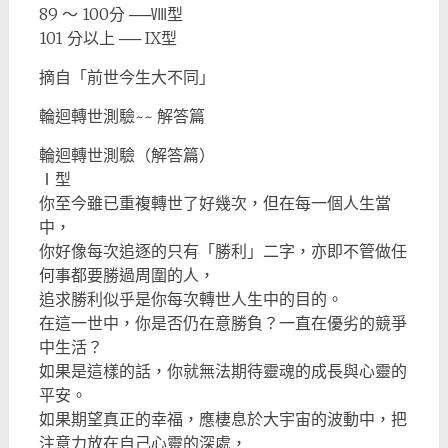
89 ～ 100分 ──Ⅷ型
101 分以上 ── IX型
摘自「前世今生大不同」
輪迴轉世測驗~~ 解答篇
輪迴轉世測驗（解答篇）
Ⅰ型
你至今雖已重複轉世了好幾次，但在每一個人生當
中，
你好像每次追逐的只有「勝利」二字，亦即不管做任
何事都要勝過周圍的人，
追求勝利似乎是你每次轉世人生中的目的。
在這一世中，你是否仍在意勝負？一直在優劣的競爭
中生活？
如果是這樣的話，你就無法期待靈魂的成長與心靈的
平安。
如果期望真正的幸福，應棲息於大宇宙的波動中，把
注意力放在自己心靈的深處，