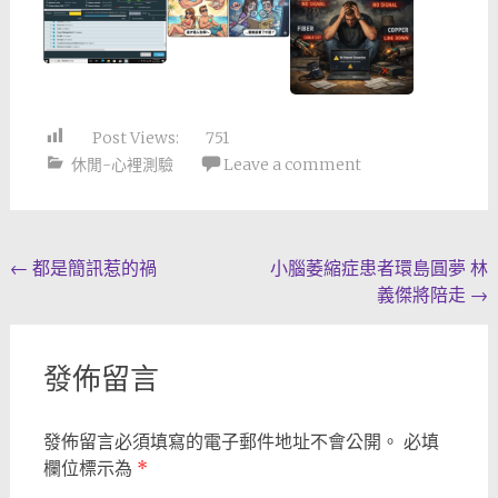
Post Views:
751
休閒-心裡測驗
Leave a comment
Post
←
都是簡訊惹的禍
小腦萎縮症患者環島圓夢 林
義傑將陪走
→
navigation
發佈留言
發佈留言必須填寫的電子郵件地址不會公開。
必填
欄位標示為
*