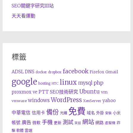
SEO關鍵字研究III站
天天看運動
標籤
facebook
ADSL
DNS
Gmail
Firefox
docker
dropbox
google
linux
php
mysql
hosting
HTC
Ubuntu
SEO技術研究
proxmox ve
PTT
vm
WordPress
windows
yahoo
vmware
XenServer
免費
備份
中華電信
信用卡
域名
外掛
小米
光纖
安裝
網站
手機
測試
廣告
帳號
網路
微軟
更新
詐
虛擬機
笑話
雲端
騙
軟體