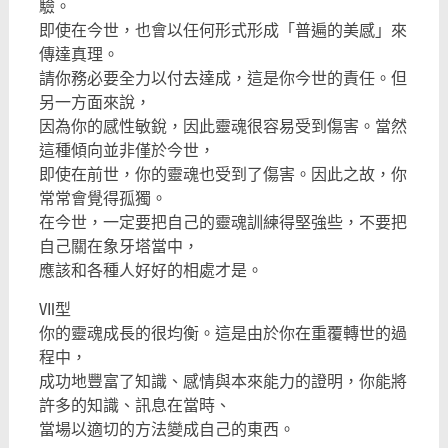
驗。
即使在今世，也會以任何形式形成「普遍的美感」來
傳達真理。
請你務必要全力以付去達成，這是你今世的責任。但
另一方面來說，
因為你的感性敏銳，因此靈魂很容易受到傷害。當然
這種傾向並非僅於今世，
即使在前世，你的靈魂也受到了傷害。因此之故，你
常常會覺得孤獨。
在今世，一定要把自己的靈魂訓練得堅強些，不要把
自己關在象牙塔當中，
應該和各種人好好的相處才是。
Ⅶ型
你的靈魂成長的很均衡。這是由於你在重覆轉世的過
程中，
成功地豐富了知識、感情與本來能力的證明，你能將
許多的知識、訊息在當時、
當場以適切的方法變成自己的東西。