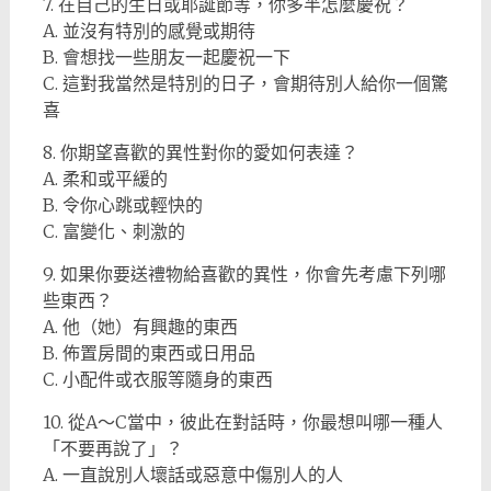
7. 在自己的生日或耶誕節等，你多半怎麼慶祝？
A. 並沒有特別的感覺或期待
B. 會想找一些朋友一起慶祝一下
C. 這對我當然是特別的日子，會期待別人給你一個驚
喜
8. 你期望喜歡的異性對你的愛如何表達？
A. 柔和或平緩的
B. 令你心跳或輕快的
C. 富變化、刺激的
9. 如果你要送禮物給喜歡的異性，你會先考慮下列哪
些東西？
A. 他（她）有興趣的東西
B. 佈置房間的東西或日用品
C. 小配件或衣服等隨身的東西
10. 從A～C當中，彼此在對話時，你最想叫哪一種人
「不要再說了」？
A. 一直說別人壞話或惡意中傷別人的人