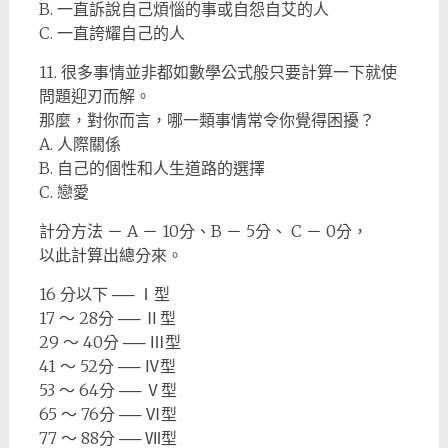
B. 一直訴說自己煩惱的事或自怨自艾的人
C. 一直誇耀自己的人
11. 很多事情並非都如數學公式般只要計算一下就使
問題迎刃而解。
那麼，對你而言，哪一類事情常令你覺得困擾？
A. 人際關係
B. 自己的個性和人生道路的選擇
C. 戀愛
計分方法 － A － 10分、B － 5分、 C － 0分，
以此計算出總分來。
16 分以下 ── Ⅰ型
17 ～ 28分 ── Ⅱ型
29 ～ 40分 ── Ⅲ型
41 ～ 52分 ── Ⅳ型
53 ～ 64分 ── Ⅴ型
65 ～ 76分 ── Ⅵ型
77 ～ 88分 ── Ⅶ型