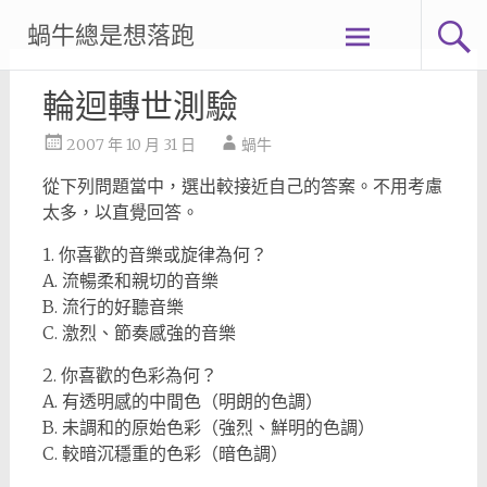
Skip
蝸牛總是想落跑
to
content
輪迴轉世測驗
2007 年 10 月 31 日
蝸牛
從下列問題當中，選出較接近自己的答案。不用考慮
太多，以直覺回答。
1. 你喜歡的音樂或旋律為何？
A. 流暢柔和親切的音樂
B. 流行的好聽音樂
C. 激烈、節奏感強的音樂
2. 你喜歡的色彩為何？
A. 有透明感的中間色（明朗的色調）
B. 未調和的原始色彩（強烈、鮮明的色調）
C. 較暗沉穩重的色彩（暗色調）