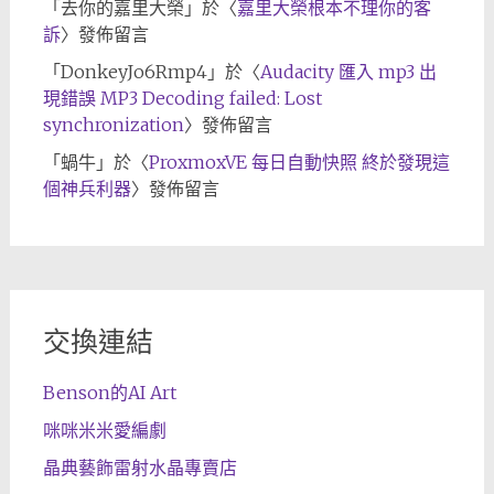
「
去你的嘉里大榮
」於〈
嘉里大榮根本不理你的客
訴
〉發佈留言
「
DonkeyJo6Rmp4
」於〈
Audacity 匯入 mp3 出
現錯誤 MP3 Decoding failed: Lost
synchronization
〉發佈留言
「
蝸牛
」於〈
ProxmoxVE 每日自動快照 終於發現這
個神兵利器
〉發佈留言
交換連結
Benson的AI Art
咪咪米米愛編劇
晶典藝飾雷射水晶專賣店