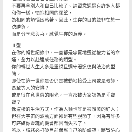
不要再拿別人和自己比較了。請留意週遭有許多人都
和你一樣，懷抱相同的願望，
為相同的煩惱困惑著。因此，生存的目的並非在於一
決勝負，
而是分享悲與喜，感覺生存的意義。
Ⅱ型
在你的轉世紀錄中，一直都是忠實地遵從權力者的命
運，全力以赴達成任務的類型。
你的轉世人生大多是重視且遵守著道德與法治的型
態。
即使在這一世你是否仍是被動地接受上司或是教師、
長輩等人的安排？
或是很在意世俗的眼光，一直都被大家認為是乖寶
寶？
像這樣的生活方式，作為人類也許是被讚美的好人；
但在大宇宙的波動方面卻是有些脫節了，因為有許多
可磨練你靈魂的機會都因而失去了。
所以，請務必打破目前保護自己的防護罩，將冒險心