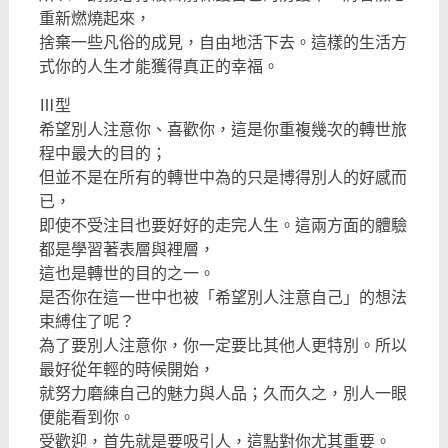
重新燃燒起來，
捨棄一些凡俗的成見，自由地活下去。這樣的生活方
式你的人生才能獲得真正的幸福。
Ⅲ型
希望別人注意你、喜歡你，這是你重複幾次的轉世旅
程中最大的目的；
但並不是在所有的轉世中為的只是博得別人的好感而
已，
即使不受注目也要好好的走完人生。這兩方面的體驗
都是學習著表層與裡層，
這也是轉世的目的之一。
是否你在這一世中也被「希望別人注意自己」的想法
束縛住了呢？
為了要別人注意你，你一定要比其他人更特別。所以
最好從年輕的時候開始，
就努力磨練自己的魅力與人品；久而久之，別人一眼
便能看到你。
受歡迎，首先就是要吸引人，這點對你尤其重要。