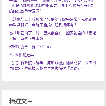
| AI是節能與能源轉型的重要工具 | F5修補存在18年
的Nginx重大漏洞?
【逃跑計畫】核災來了沒處躲？蝸牛建議：先把電費
帳單當符咒，看能不能擋住通膨與停電！
從「甲乙丙丁」到「皆大歡喜」：國家認證的「集體
平庸」時代正式降臨！
軟體定義全世界？SDxxx
XaaS 相關蒐集
【賀】行政院長解鎖「廉航包機」隱藏成就！先爽飛
再匯款，華航這波虧本生意做得很「功德」？
精選文章