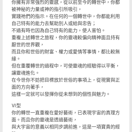
你擁有非常強烈的靈感，從以前至今的轉世中，你都
被神秘的力量或神的指引所吸引，
實踐祂們的指示。在任何的一個轉世中，你都能利用
自己特有的能力去幫助別人或給與忠告；
不過有時也因為自己特有的能力，使人害怕。
重複上述轉世之旅程，你的靈魂較偏向精神面且持有
厭世的世界觀，
而且你和世俗的財富、權力或愛情等事情，都比較無
緣。
但在重覆轉世的過程中，可使靈魂的經驗得以平衡，
讓靈魂進化。
在今世你不妨把目標放於世俗的事項上，從現實與正
面的方向著手，
這樣一定就可以發揮你從未想到的個性與魅力。
Ⅵ型
你的轉世一直重複在愛好藝術，已表現宇宙的真理方
面。而且你的靈魂是透過藝術，
與大宇宙的意義以相同步調前進，這是一項寶貴的經