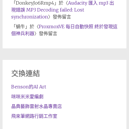
「
DonkeyJo6Rmp4
」於〈
Audacity 匯入 mp3 出
現錯誤 MP3 Decoding failed: Lost
synchronization
〉發佈留言
「
蝸牛
」於〈
ProxmoxVE 每日自動快照 終於發現這
個神兵利器
〉發佈留言
交換連結
Benson的AI Art
咪咪米米愛編劇
晶典藝飾雷射水晶專賣店
飛來筆網路行銷工作室