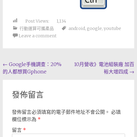
Post Views:
1,134
行動運算可攜產品
android
,
google
,
youtube
Leave a comment
Post
←
Google手機調查：20%
10月營收》電池組裝廠 加百
的人都想買Gphone
裕大增四成
→
navigation
發佈留言
發佈留言必須填寫的電子郵件地址不會公開。
必填
欄位標示為
*
留言
*