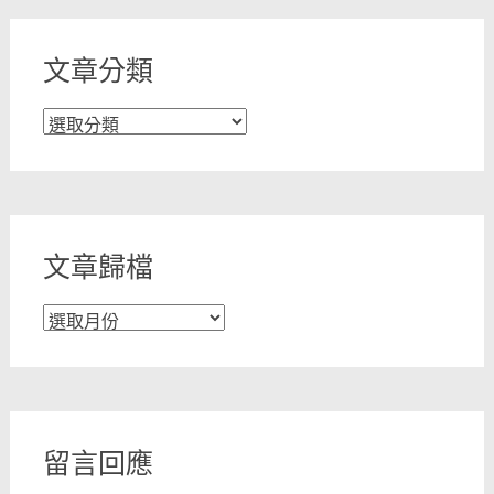
文章分類
文
章
分
類
文章歸檔
文
章
歸
檔
留言回應