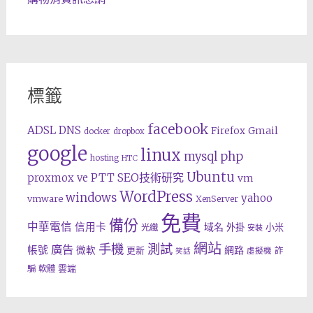
標籤
facebook
ADSL
DNS
Gmail
Firefox
docker
dropbox
google
linux
php
mysql
hosting
HTC
Ubuntu
SEO技術研究
proxmox ve
PTT
vm
WordPress
windows
yahoo
vmware
XenServer
免費
備份
中華電信
信用卡
域名
外掛
小米
光纖
安裝
網站
手機
測試
廣告
帳號
網路
微軟
更新
詐
虛擬機
笑話
雲端
騙
軟體