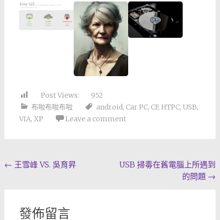
Post Views:
952
布啦布啦布啦
android
,
Car PC
,
CF
,
HTPC
,
USB
,
VIA
,
XP
Leave a comment
Post
←
王雪峰 VS. 吳育昇
USB 掃毒在舊電腦上所遇到
的問題
→
navigation
發佈留言