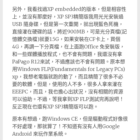
另外，我看找過XP embedded的版本，但是相容性
上，並沒有那麼好，XP SP3精簡版我用光光安裝過
USB 隨身碟，但是第一次重開，就出現藍色死機，
直接灌在硬碟的話，將近900MB，可是光分頁檔(記
憶體交換檔)就要1.5G，如果安裝在CF卡上，買個
4G，再調一下分頁檔，在上面跑Office 免安裝版，
和一些媒體播放程式，也不會有問題，我還沒有拿
PaPago R12來試，不過應該也不會有問題。原本想
用Windows FLP(Fundamentals for Legacy PCs)
xp，我想老電腦就跑的動了，而且精簡了很多不必
要的軟體，但是，使用的人不多，很多人拿來灌在
EEEPC，而且，我也擔心出狀況，沒有相關的資源
可以協助。不過，等我拿到XP FLP測試完再說吧！
反正現在也還有XP SP3精簡版可以跑。
原本有想過，跑Windows CE，但是驅動程式好像很
不好處理，那就算了！不知道有沒有人用Google
Android 來玩作業系統。