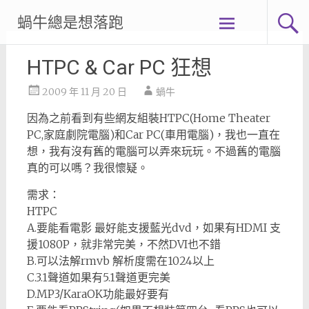
Skip
蝸牛總是想落跑
to
content
HTPC & Car PC 狂想
2009 年 11 月 20 日
蝸牛
因為之前看到有些網友組裝HTPC(Home Theater
PC,家庭劇院電腦)和Car PC(車用電腦)，我也一直在
想，我有沒有舊的電腦可以弄來玩玩。不過舊的電腦
真的可以嗎？我很懷疑。
需求：
HTPC
A.要能看電影 最好能支援藍光dvd，如果有HDMI 支
援1080P，就非常完美，不然DVI也不錯
B.可以法解rmvb 解析度需在1024以上
C.3.1聲道如果有5.1聲道更完美
D.MP3/KaraOK功能最好要有