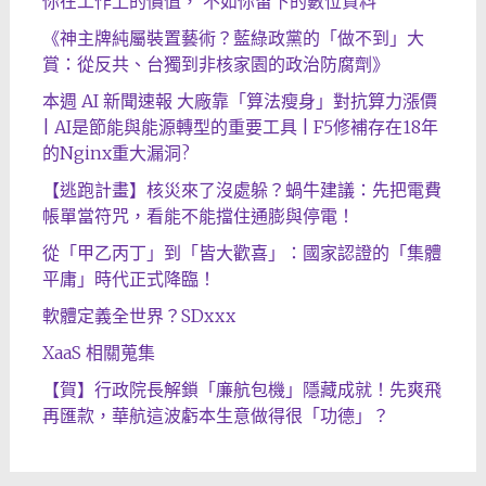
你在工作上的價值， 不如你留下的數位資料
《神主牌純屬裝置藝術？藍綠政黨的「做不到」大
賞：從反共、台獨到非核家園的政治防腐劑》
本週 AI 新聞速報 大廠靠「算法瘦身」對抗算力漲價
| AI是節能與能源轉型的重要工具 | F5修補存在18年
的Nginx重大漏洞?
【逃跑計畫】核災來了沒處躲？蝸牛建議：先把電費
帳單當符咒，看能不能擋住通膨與停電！
從「甲乙丙丁」到「皆大歡喜」：國家認證的「集體
平庸」時代正式降臨！
軟體定義全世界？SDxxx
XaaS 相關蒐集
【賀】行政院長解鎖「廉航包機」隱藏成就！先爽飛
再匯款，華航這波虧本生意做得很「功德」？