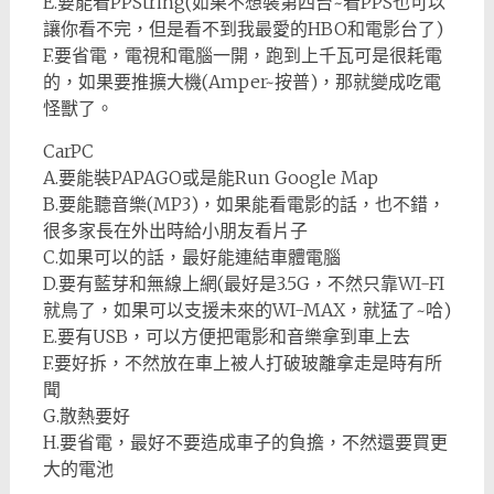
E.要能看PPString(如果不想裝第四台~看PPS也可以
讓你看不完，但是看不到我最愛的HBO和電影台了)
F.要省電，電視和電腦一開，跑到上千瓦可是很耗電
的，如果要推擴大機(Amper~按普)，那就變成吃電
怪獸了。
CarPC
A.要能裝PAPAGO或是能Run Google Map
B.要能聽音樂(MP3)，如果能看電影的話，也不錯，
很多家長在外出時給小朋友看片子
C.如果可以的話，最好能連結車體電腦
D.要有藍芽和無線上網(最好是3.5G，不然只靠WI-FI
就鳥了，如果可以支援未來的WI-MAX，就猛了~哈)
E.要有USB，可以方便把電影和音樂拿到車上去
F.要好拆，不然放在車上被人打破玻離拿走是時有所
聞
G.散熱要好
H.要省電，最好不要造成車子的負擔，不然還要買更
大的電池