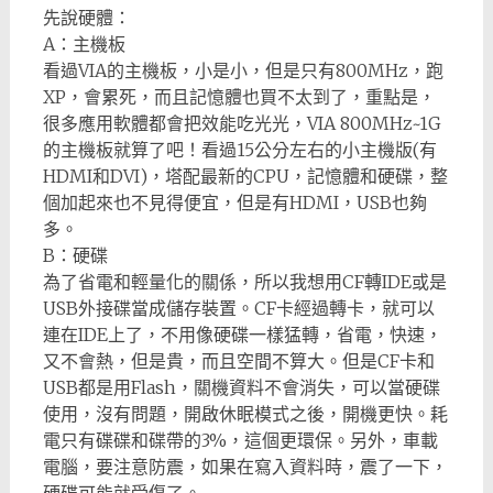
先說硬體：
A：主機板
看過VIA的主機板，小是小，但是只有800MHz，跑
XP，會累死，而且記憶體也買不太到了，重點是，
很多應用軟體都會把效能吃光光，VIA 800MHz~1G
的主機板就算了吧！看過15公分左右的小主機版(有
HDMI和DVI)，塔配最新的CPU，記憶體和硬碟，整
個加起來也不見得便宜，但是有HDMI，USB也夠
多。
B：硬碟
為了省電和輕量化的關係，所以我想用CF轉IDE或是
USB外接碟當成儲存裝置。CF卡經過轉卡，就可以
連在IDE上了，不用像硬碟一樣猛轉，省電，快速，
又不會熱，但是貴，而且空間不算大。但是CF卡和
USB都是用Flash，關機資料不會消失，可以當硬碟
使用，沒有問題，開啟休眠模式之後，開機更快。耗
電只有碟碟和碟帶的3%，這個更環保。另外，車載
電腦，要注意防震，如果在寫入資料時，震了一下，