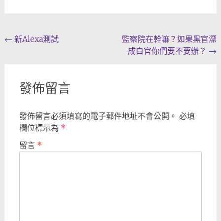
Post
←
新Alexa測試
監察院在幹嘛？如果黑官漂
成白官你們要不要辦？
→
navigation
發佈留言
發佈留言必須填寫的電子郵件地址不會公開。
必填
欄位標示為
*
留言
*