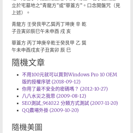
立於宅墓地之“青龍方”或“華蓋方”。口念開盤咒（見
上述）。
青龍方 壬癸艮甲乙巽丙丁坤庚 辛 乾
子丑寅卯辰巳午未申酉 戌 亥
華蓋方 丙丁坤庚辛乾壬癸艮甲 乙 巽
午未申酉戌亥子丑寅卯 辰 巳
隨機文章
不用100元就可以買到Windows Pro 10 OEM
版的授權序號 (2018-09-12)
你用了最不安全的密碼嗎？ (2012-10-27)
八八水災之我思 (2009-08-12)
SEO測試_961022 分類方式測試 (2007-11-20)
QQ農場外掛 (2009-10-20)
隨機美圖