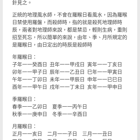
針見之。
正統的地理風水師，不會在羅睺日看風水，因為羅㬋
日禁使用羅盤，而殺師時，指的就是殺死地理師時
辰，兩者對地理師來說，都是禁忌，輕則生病，重則
招至死忘，所以簡單的來說，由年、季、月所規定的
是羅睺日，由日定出的時辰是殺師時
年羅睺日：
子年一一癸酉日 丑年一一甲戌日 寅年一一丁亥日
卯年一一甲子日 辰年一一乙丑日 巳年一一甲寅日
午年一一丁卯日 未年一一甲辰日 申年一一已巳日
酉年一一甲午日 戌年一一丁未日 亥年一一甲申日
季羅睺日：
春季一一乙卯日 夏季一一丙午日
秋季一一庚申日 冬季一一辛酉日
月羅睺日：
正月一一亥日 二月一一子日 三月一一丑日