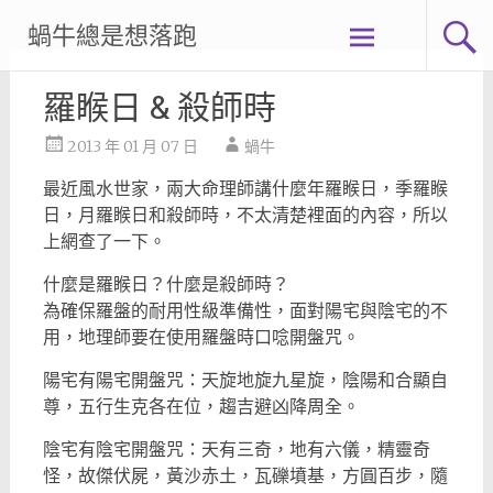
Skip
蝸牛總是想落跑
to
content
羅睺日 & 殺師時
2013 年 01 月 07 日
蝸牛
最近風水世家，兩大命理師講什麼年羅睺日，季羅睺
日，月羅睺日和殺師時，不太清楚裡面的內容，所以
上網查了一下。
什麼是羅睺日？什麼是殺師時？
為確保羅盤的耐用性級準備性，面對陽宅與陰宅的不
用，地理師要在使用羅盤時口唸開盤咒。
陽宅有陽宅開盤咒：天旋地旋九星旋，陰陽和合顯自
尊，五行生克各在位，趨吉避凶降周全。
陰宅有陰宅開盤咒：天有三奇，地有六儀，精靈奇
怪，故傑伏屍，黃沙赤土，瓦礫墳基，方圓百步，隨