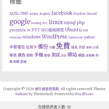
標籤
facebook
ADSL
DNS
Gmail
Firefox
docker
dropbox
google
linux
php
mysql
hosting
HTC
Ubuntu
SEO技術研究
proxmox ve
PTT
vm
WordPress
windows
yahoo
vmware
XenServer
免費
備份
中華電信
信用卡
域名
外掛
小米
光纖
安裝
網站
手機
測試
廣告
帳號
網路
微軟
更新
詐
虛擬機
笑話
雲端
騙
軟體
Copyright © 2026
蝸牛總是想落跑
. All rights reserved. Theme:
Radiate
by ThemeGrill. Powered by
WordPress
.
在線使用者人數: 16