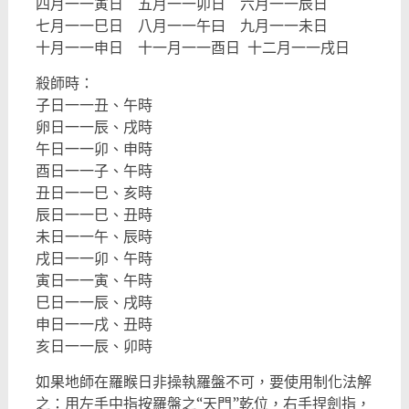
四月一一寅日 五月一一卯日 六月一一辰日
七月一一巳日 八月一一午曰 九月一一未日
十月一一申日 十一月一一酉日 十二月一一戌日
殺師時：
子日一一丑、午時
卵日一一辰、戌時
午日一一卯、申時
酉日一一子、午時
丑日一一巳、亥時
辰日一一巳、丑時
未日一一午、辰時
戌日一一卯、午時
寅日一一寅、午時
巳日一一辰、戌時
申日一一戌、丑時
亥日一一辰、卯時
如果地師在羅睺日非操執羅盤不可，要使用制化法解
之：用左手中指按羅盤之“天門”乾位，右手捏劍指，