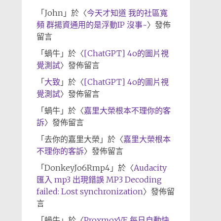
「
John
」於〈
今天才知道 我的社區寬
頻 群揚資通用的是浮動IP 沒事~
〉發佈
留言
「
蝸牛
」於〈
[ChatGPT] 4o的圖片視
覺測試
〉發佈留言
「
大致
」於〈
[ChatGPT] 4o的圖片視
覺測試
〉發佈留言
「
蝸牛
」於〈
嘉里大榮根本不理你的客
訴
〉發佈留言
「
去你的嘉里大榮
」於〈
嘉里大榮根本
不理你的客訴
〉發佈留言
「
DonkeyJo6Rmp4
」於〈
Audacity
匯入 mp3 出現錯誤 MP3 Decoding
failed: Lost synchronization
〉發佈留
言
「
蝸牛
」於〈
ProxmoxVE 每日自動快