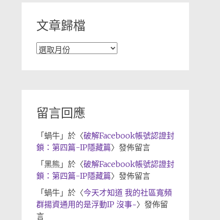
文章歸檔
文
章
歸
檔
留言回應
「
蝸牛
」於〈
破解Facebook帳號認證封
鎖：第四篇-IP隱藏篇
〉發佈留言
「
黑熊
」於〈
破解Facebook帳號認證封
鎖：第四篇-IP隱藏篇
〉發佈留言
「
蝸牛
」於〈
今天才知道 我的社區寬頻
群揚資通用的是浮動IP 沒事~
〉發佈留
言