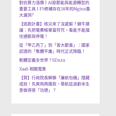
對抗算力漲價 | AI是節能與能源轉型的
重要工具 | F5修補存在18年的Nginx重
大漏洞?
【逃跑計畫】核災來了沒處躲？蝸牛建
議：先把電費帳單當符咒，看能不能擋
住通膨與停電！
從「甲乙丙丁」到「皆大歡喜」：國家
認證的「集體平庸」時代正式降臨！
軟體定義全世界？SDxxx
XaaS 相關蒐集
【賀】行政院長解鎖「廉航包機」隱藏
成就！先爽飛再匯款，華航這波虧本生
意做得很「功德」？