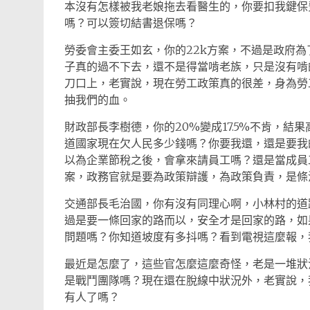
本沒有怎樣被我老娘拖去看醫生的，你要扣我鍵保
嗎？可以簽切結書退保嗎？
勞委會主委王如玄，你的22k方案，不過是政府為
子真的過不下去，還不是得當啃老族，只是沒有啃
刀口上，老實說，現在勞工政策真的很差，身為勞
抽我們的血。
財政部長李樹德，你的20%變成17.5%不肯，結果
道國家現在欠人民多少錢嗎？你要我還，還是要我
以為企業節稅之後，會拿來請員工嗎？還是當成員
案，政務官就是要為政策辯護，為政策負責，是條
交通部長毛治國，你有沒有同理心啊，小林村的道
過是要一條回家的路而以，安全才是回家的路，如
問題嗎？你知道坡度有多抖嗎？看到電視這麼報，
最近是怎麼了，這些官怎麼這麼奇怪，老是一堆狀
是戰鬥團隊嗎？現在還在脫線中狀況外，老實說，
有人了嗎？