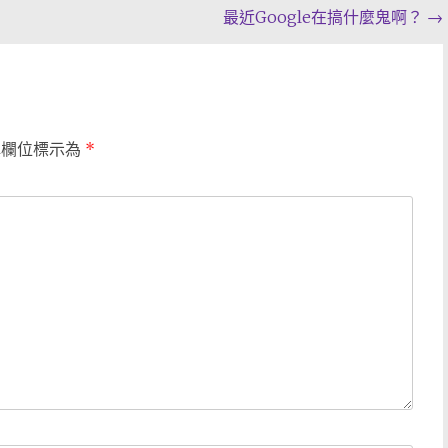
最近Google在搞什麼鬼啊？
→
填欄位標示為
*