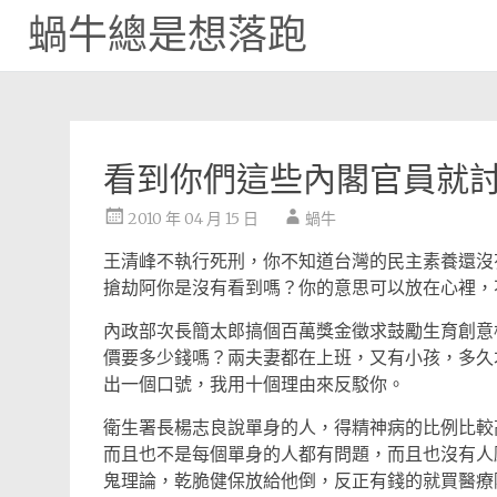
蝸牛總是想落跑
Skip
to
content
看到你們這些內閣官員就
2010 年 04 月 15 日
蝸牛
王清峰不執行死刑，你不知道台灣的民主素養還沒
搶劫阿你是沒有看到嗎？你的意思可以放在心裡，
內政部次長簡太郎搞個百萬獎金徵求鼓勵生育創意
價要多少錢嗎？兩夫妻都在上班，又有小孩，多久
出一個口號，我用十個理由來反駁你。
衛生署長楊志良說單身的人，得精神病的比例比較
而且也不是每個單身的人都有問題，而且也沒有人
鬼理論，乾脆健保放給他倒，反正有錢的就買醫療