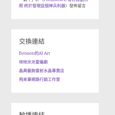
照 終於發現這個神兵利器
〉發佈留言
交換連結
Benson的AI Art
咪咪米米愛編劇
晶典藝飾雷射水晶專賣店
飛來筆網路行銷工作室