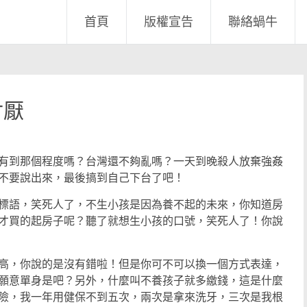
首頁
版權宣告
聯絡蝸牛
討厭
有到那個程度嗎？台灣還不夠亂嗎？一天到晚殺人放棄強姦
不要說出來，最後搞到自己下台了吧！
標語，笑死人了，不生小孩是因為養不起的未來，你知道房
才買的起房子呢？聽了就想生小孩的口號，笑死人了！你說
高，你說的是沒有錯啦！但是你可不可以換一個方式表達，
願意單身是吧？另外，什麼叫不養孩子就多繳錢，這是什麼
險，我一年用健保不到五次，兩次是拿來洗牙，三次是我根