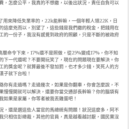
費，怎麼公平，我真的不想繳，以後出狀況，責任自負可以
了用來降低失業率的，22k能幹嘛，一個年輕人領22K，日
的這麼兇而以，別望了，這些錢是我們繳的稅金，把錢用在
工的一份子，我沒有感覺到政府的照顧，只是不斷的被政府
高層命令下來，17%還不是照做，從25%變成17%，你不知
的下一代還呢？不要開玩笑了，現在的問題現在要解決。你
工的獎金呢？就算最後不發加罰，也才多少錢，笑死人的方
漢子就下台啦！
路你有走過嗎？走過幾次，如果是你翻車，你會怎麼說，不
果慢慢開就可以解決，還要你當交通部長幹嘛？你的腦袋有
我如果是家屬，你等者被我丟雞蛋吧！
況，還是選這些人當官的馬總統有問題！狀況這麼多，阿不
我只相信彭總裁，其他的官員，真是越看越討厭，國民黨沒