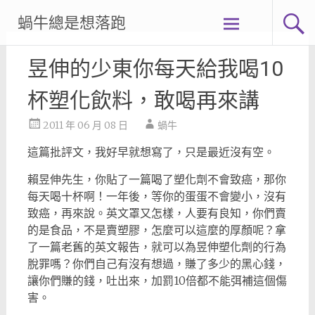
Skip
蝸牛總是想落跑
to
content
昱伸的少東你每天給我喝10
杯塑化飲料，敢喝再來講
2011 年 06 月 08 日
蝸牛
這篇批評文，我好早就想寫了，只是最近沒有空。
賴昱伸先生，你貼了一篇喝了塑化劑不會致癌，那你
每天喝十杯啊！一年後，等你的蛋蛋不會變小，沒有
致癌，再來說。
英文罩又怎樣，人要有良知，你們賣
的是食品，不是賣塑膠，怎麼可以這麼的厚顏呢？拿
了一篇老舊的英文報告，就可以為昱伸塑化劑的行為
脫罪嗎？你們自己有沒有想過，賺了多少的黑心錢，
讓你們賺的錢，吐出來，加罰10倍都不能弭補這個傷
害。