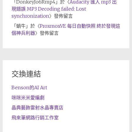
「
DonkeyJo6Rmp4
」於〈
Audacity 匯入 mp3 出
現錯誤 MP3 Decoding failed: Lost
synchronization
〉發佈留言
「
蝸牛
」於〈
ProxmoxVE 每日自動快照 終於發現這
個神兵利器
〉發佈留言
交換連結
Benson的AI Art
咪咪米米愛編劇
晶典藝飾雷射水晶專賣店
飛來筆網路行銷工作室