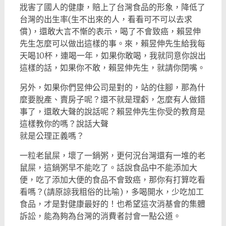
戕害了國人的健康，賠上了台灣食品的形象，降低了
台灣的出生率(生不出來的人，看看可不可以去求
償)，還敢大言不慚的表示，喝了不會致癌，賴昱伸
先生怎麼可以做出這樣的事。來，賴昱伸先生給我每
天喝10杯，連喝一年，如果你敢喝，我就同意你說出
這樣的話，如果你不敢，賴昱伸先生，就請你閉嘴。
另外，如果你們昱伸公司是對的，站的住腳，那為什
麼要脫產、賣房子呢？還不就是理虧，怎麼有人做錯
事了，還敢大聲的說話呢？賴昱伸先生你受的教育是
這樣教你的嗎？說話大聲
就是公理正義嗎？
一粒老鼠屎，壞了一鍋粥，更何況台灣還有一堆的老
鼠屎，這鍋粥早不能吃了。話說食品中不能添加大
便，吃了添加大便的食品不會致癌，那你有打算吃看
看嗎？(請原諒我粗俗的比喻)，多喝開水，少吃加工
食品，才是對健康最好的！也希望這次消基會的集體
訴訟，能為夠為台灣的消費者討會一點公道。