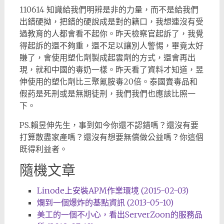
110614 知識給我們明辨是非的力量，而不是給我們
出錯硬拗，把錯的硬說成是對的籍口，我想連沒有受
過教育的人都會看不起你。昨天檢察官起訴了，我覺
得起訴的還不夠重，還不足以讓別人警惕，畢竟太好
賺了，會使用塑化劑製成起雲劑的方式，還會再出
現，就和中國的毒奶一樣。昨天看了資料才知道，昱
伸使用的塑化劑比三聚氰胺毒20倍。泰國賣毒品和
假葯是死刑或是無期徒刑，我們我們也應該比照一
下。
PS.賴昱伸先生，事到如今你還不認錯嗎？還沒有要
打算散盡家產嗎？還沒有想要無償做公益嗎？你這個
既得利益者。
隨機文章
Linode上安裝APM作業環境 (2015-02-03)
爛到一個爆炸的基點資訊 (2013-05-10)
美工的一個不小心，看出ServerZoon的服務品