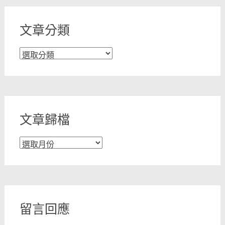
文章分類
文
章
分
類
文章歸檔
文
章
歸
檔
留言回應