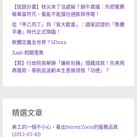
【逃跑計畫】核災來了沒處躲？蝸牛建議：先把電費
帳單當符咒，看能不能擋住通膨與停電！
從「甲乙丙丁」到「皆大歡喜」：國家認證的「集體
平庸」時代正式降臨！
軟體定義全世界？SDxxx
XaaS 相關蒐集
【賀】行政院長解鎖「廉航包機」隱藏成就！先爽飛
再匯款，華航這波虧本生意做得很「功德」？
精選文章
美工的一個不小心，看出ServerZoon的服務品質
(2012-07-10)