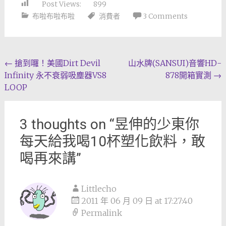
Post Views:
899
布啦布啦布啦
消費者
3 Comments
Post
←
搶到囉！美國Dirt Devil
山水牌(SANSUI)音響HD-
Infinity 永不衰弱吸塵器VS8
878開箱實測
→
navigation
LOOP
3 thoughts on “
昱伸的少東你
每天給我喝10杯塑化飲料，敢
喝再來講
”
Littlecho
2011 年 06 月 09 日 at 17:27:40
Permalink