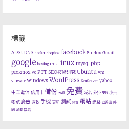
標籤
facebook
ADSL
DNS
Gmail
Firefox
docker
dropbox
google
linux
php
mysql
hosting
HTC
Ubuntu
SEO技術研究
proxmox ve
PTT
vm
WordPress
windows
yahoo
vmware
XenServer
免費
備份
中華電信
信用卡
域名
外掛
小米
光纖
安裝
網站
手機
測試
廣告
帳號
網路
微軟
更新
詐
虛擬機
笑話
雲端
騙
軟體