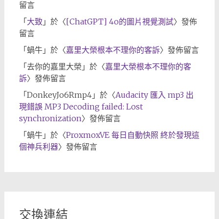
留言
「
大致
」於〈
[ChatGPT] 4o的圖片視覺測試
〉發佈
留言
「
蝸牛
」於〈
嘉里大榮根本不理你的客訴
〉發佈留言
「
去你的嘉里大榮
」於〈
嘉里大榮根本不理你的客
訴
〉發佈留言
「
DonkeyJo6Rmp4
」於〈
Audacity 匯入 mp3 出
現錯誤 MP3 Decoding failed: Lost
synchronization
〉發佈留言
「
蝸牛
」於〈
ProxmoxVE 每日自動快照 終於發現這
個神兵利器
〉發佈留言
交換連結