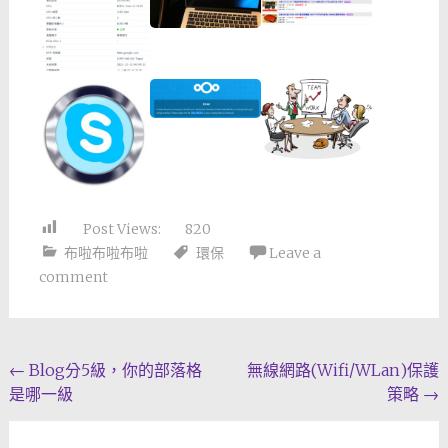
Post Views:
820
布啦布啦布啦
環保
Leave a
comment
Post
←
Blog分5級，你的部落格
無線網路(Wifi/WLan)保護
是哪一級
策略
→
navigation