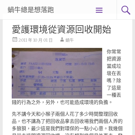
Skip
蝸牛總是想落跑
to
content
愛護環境從資源回收開始
2011 年 10 月 01 日
蝸牛
你常常
把資源
當成垃
圾在丟
嗎？除
了這是
一種丟
錢的行為之外，另外，也可能造成環境的負擔。
先不講今天和小猴子兩個人花了多少時間整理回收
品，也不講為了把回收品拿去回收場我們兩個人弄的
多狼狽，最少這是我們對環保的一點小心意。
我幾個