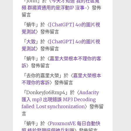
「
John
」於〈
今天才知道 我的社區寬
頻 群揚資通用的是浮動IP 沒事~
〉發佈
留言
「
蝸牛
」於〈
[ChatGPT] 4o的圖片視
覺測試
〉發佈留言
「
大致
」於〈
[ChatGPT] 4o的圖片視
覺測試
〉發佈留言
「
蝸牛
」於〈
嘉里大榮根本不理你的客
訴
〉發佈留言
「
去你的嘉里大榮
」於〈
嘉里大榮根本
不理你的客訴
〉發佈留言
「
DonkeyJo6Rmp4
」於〈
Audacity
匯入 mp3 出現錯誤 MP3 Decoding
failed: Lost synchronization
〉發佈留
言
「
蝸牛
」於〈
ProxmoxVE 每日自動快
照 終於發現這個神兵利器
〉發佈留言