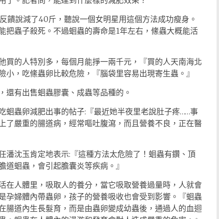
用了。記者問，能達到什麼樣的減肥效果？
饋說減了40斤，聽說一個女明星用這個方法成功瘦身。
能把蟲子殺死。不過蛔蟲的壽命是1年左右，絛蟲大概能活
買的人特別多，每個月能掙一兩千元，『買的人天南海北
險小，吃絛蟲卵比較危險，『腦袋里容易出現寄生蟲。』
還有出售蛔蟲膠囊、成蟲等品種的。
蛔蟲卵減肥出事的帖子:『最近她半夜里老說肚子疼……事
上了嚴重的腸道病，經常嘔吐腹瀉，而且營養不良，正在醫
潘沈玉肯定地表示:『這種方法太危險了！蛔蟲有鑽、頂
膽道蛔蟲，會引起膽囊炎等疾病。』
在人體里，吸取人的養分，當它吸取營養過量時，人就會
是孕婦體內帶蟲卵，孩子的營養吸收也會受到影響。『蛔蟲
在腸道內生長髮育，而是由蟲卵變成幼蟲後，通過人的血迴