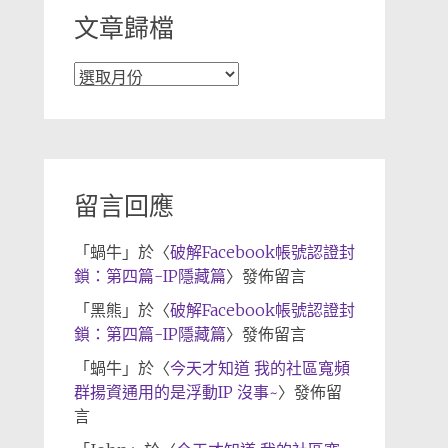
文章歸檔
文
章
歸
檔
留言回應
「
蝸牛
」於〈
破解Facebook帳號認證封
鎖：第四篇-IP隱藏篇
〉發佈留言
「
黑熊
」於〈
破解Facebook帳號認證封
鎖：第四篇-IP隱藏篇
〉發佈留言
「
蝸牛
」於〈
今天才知道 我的社區寬頻
群揚資通用的是浮動IP 沒事~
〉發佈留
言