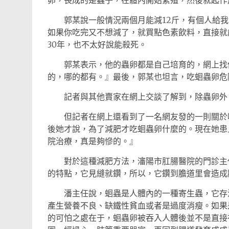
卵，長成的是蟲子，在體內開始繁殖，然後就起作
郭某說一般情況兩個月能減12斤，有個人給我反
如果你吃完又不想減了，就買點色素飲料，直接就
30年，也不太好說能殺死。
郭某表示，他的蟲卵都是自己培育的，網上找他
的，哪的都有。』最後，郭某也坦言，吃蛔蟲卵危
記者與其他賣家在網上交談了解到，除蟲卵外，
但記者在網上還看到了一名網友發的一則關於吃
後她才說，為了減肥才吃蛔蟲卵什麼的。現在她患
院治療，真是夠慘的。』
對於這種減肥方法，瀋陽市肛腸醫院的門診主任
的特點，它見縫就鑽，所以，它鑽到膽道里會造成
潘主任說，蛔蟲是人體內的一種寄生蟲，它存活
產生營養不良、缺鐵性貧血或者是過度消瘦。如果
的可怕之處在于，蛔蟲卵被吞入人體後並不是直接