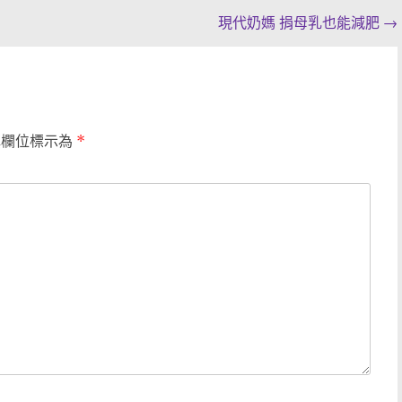
現代奶媽 捐母乳也能減肥
→
填欄位標示為
*