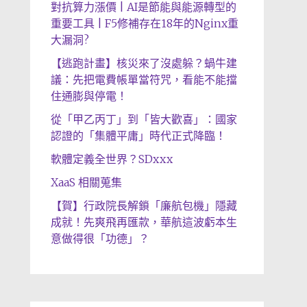
對抗算力漲價 | AI是節能與能源轉型的
重要工具 | F5修補存在18年的Nginx重
大漏洞?
【逃跑計畫】核災來了沒處躲？蝸牛建
議：先把電費帳單當符咒，看能不能擋
住通膨與停電！
從「甲乙丙丁」到「皆大歡喜」：國家
認證的「集體平庸」時代正式降臨！
軟體定義全世界？SDxxx
XaaS 相關蒐集
【賀】行政院長解鎖「廉航包機」隱藏
成就！先爽飛再匯款，華航這波虧本生
意做得很「功德」？