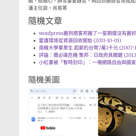
圈，經過心、肺等重要器官，再回到腸道發育成成
潘主任說。肖易寒
隨機文章
wordpress搬到痞客邦搬了一星期還沒有搬好 (20
愛護環境從資源回收開始 (2011-10-01)
南韓大學畢業生 起薪約台幣7萬1千元 (2007-11
評論：爾必達危機 集邦：日政府具關鍵 (2012-0
小紅書被「暫時封印」：一場網路自由與國家監管的
隨機美圖