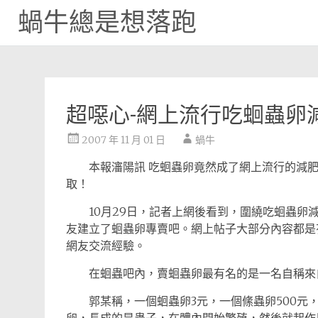
蝸牛總是想落跑
Skip
to
content
超噁心-網上流行吃蛔蟲卵
2007 年 11 月 01 日
蝸牛
本報瀋陽訊 吃蛔蟲卵竟然成了網上流行的減肥
取！
10月29日，記者上網後看到，圍繞吃蛔蟲卵減
友建立了蛔蟲卵專賣吧。網上帖子大部分內容都是
網友交流經驗。
在蛔蟲吧內，賣蛔蟲卵最有名的是一名自稱來自
郭某稱，一個蛔蟲卵3元，一個絛蟲卵500元，