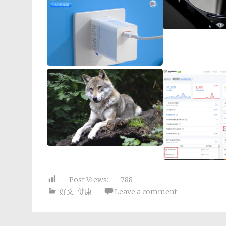
Post Views:
788
好文-健康
Leave a comment