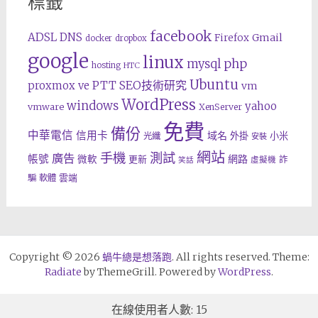
標籤
facebook
ADSL
DNS
Gmail
Firefox
docker
dropbox
google
linux
php
mysql
hosting
HTC
Ubuntu
SEO技術研究
proxmox ve
PTT
vm
WordPress
windows
yahoo
vmware
XenServer
免費
備份
中華電信
信用卡
域名
外掛
小米
光纖
安裝
網站
手機
測試
廣告
帳號
網路
微軟
更新
詐
虛擬機
笑話
雲端
騙
軟體
Copyright © 2026
蝸牛總是想落跑
. All rights reserved. Theme:
Radiate
by ThemeGrill. Powered by
WordPress
.
在線使用者人數: 15