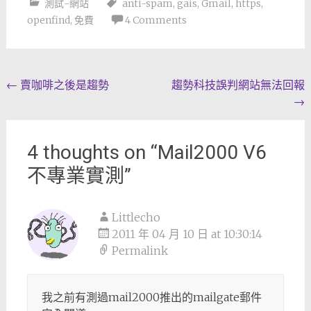
測試-網站
anti-spam
,
gais
,
Gmail
,
https
,
openfind
,
免費
4 Comments
Post
←
賣咖啡之後是趨勢
趨勢科技誤判網站無法回報
→
navigation
4 thoughts on “
Mail2000 V6
不專業實測
”
Littlecho
2011 年 04 月 10 日 at 10:30:14
Permalink
我之前有測過mail2000推出的mailgate郵件