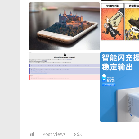
Post Views:
862