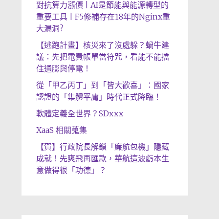
對抗算力漲價 | AI是節能與能源轉型的
重要工具 | F5修補存在18年的Nginx重
大漏洞?
【逃跑計畫】核災來了沒處躲？蝸牛建
議：先把電費帳單當符咒，看能不能擋
住通膨與停電！
從「甲乙丙丁」到「皆大歡喜」：國家
認證的「集體平庸」時代正式降臨！
軟體定義全世界？SDxxx
XaaS 相關蒐集
【賀】行政院長解鎖「廉航包機」隱藏
成就！先爽飛再匯款，華航這波虧本生
意做得很「功德」？