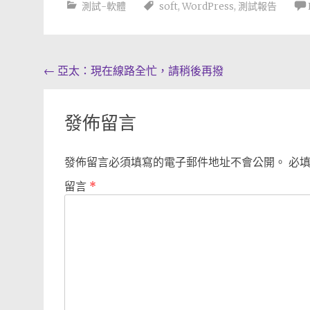
測試-軟體
soft
,
WordPress
,
測試報告
Post
←
亞太：現在線路全忙，請稍後再撥
navigation
發佈留言
發佈留言必須填寫的電子郵件地址不會公開。
必
留言
*