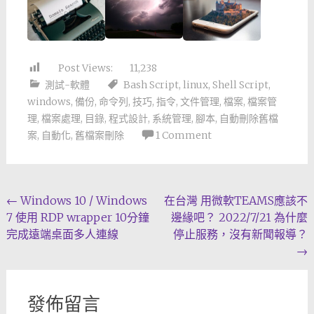
Post Views:
11,238
測試-軟體
Bash Script
,
linux
,
Shell Script
,
windows
,
備份
,
命令列
,
技巧
,
指令
,
文件管理
,
檔案
,
檔案管
理
,
檔案處理
,
目錄
,
程式設計
,
系統管理
,
腳本
,
自動刪除舊檔
案
,
自動化
,
舊檔案刪除
1 Comment
Post
←
Windows 10 / Windows
在台灣 用微軟TEAMS應該不
7 使用 RDP wrapper 10分鐘
邊緣吧？ 2022/7/21 為什麼
navigation
完成遠端桌面多人連線
停止服務，沒有新聞報導？
→
發佈留言