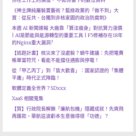
你在工作上的價值， 不如你留下的數位資料
《神主牌純屬裝置藝術？藍綠政黨的「做不到」大
賞：從反共、台獨到非核家園的政治防腐劑》
本週 AI 新聞速報 大廠靠「算法瘦身」對抗算力漲價
| AI是節能與能源轉型的重要工具 | F5修補存在18年
的Nginx重大漏洞?
【逃跑計畫】核災來了沒處躲？蝸牛建議：先把電費
帳單當符咒，看能不能擋住通膨與停電！
從「甲乙丙丁」到「皆大歡喜」：國家認證的「集體
平庸」時代正式降臨！
軟體定義全世界？SDxxx
XaaS 相關蒐集
【賀】行政院長解鎖「廉航包機」隱藏成就！先爽飛
再匯款，華航這波虧本生意做得很「功德」？