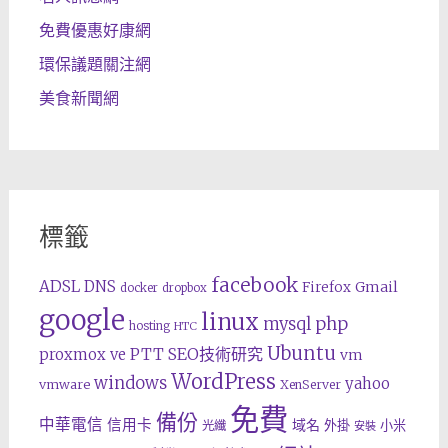
免費優惠好康網
環保議題關注網
美食新聞網
標籤
facebook
ADSL
DNS
Gmail
Firefox
docker
dropbox
google
linux
php
mysql
hosting
HTC
Ubuntu
SEO技術研究
proxmox ve
PTT
vm
WordPress
windows
yahoo
vmware
XenServer
免費
備份
中華電信
信用卡
域名
外掛
小米
光纖
安裝