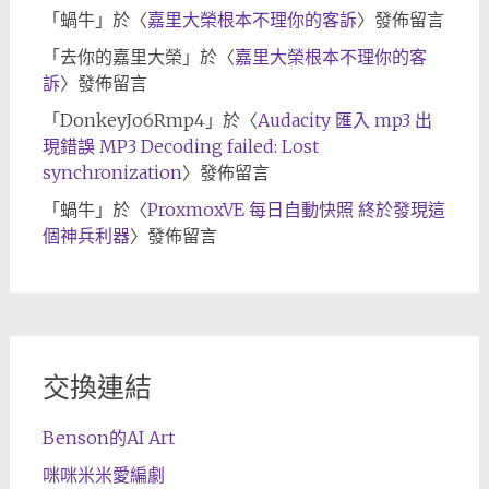
「
蝸牛
」於〈
嘉里大榮根本不理你的客訴
〉發佈留言
「
去你的嘉里大榮
」於〈
嘉里大榮根本不理你的客
訴
〉發佈留言
「
DonkeyJo6Rmp4
」於〈
Audacity 匯入 mp3 出
現錯誤 MP3 Decoding failed: Lost
synchronization
〉發佈留言
「
蝸牛
」於〈
ProxmoxVE 每日自動快照 終於發現這
個神兵利器
〉發佈留言
交換連結
Benson的AI Art
咪咪米米愛編劇