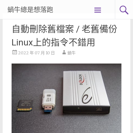
Skip
蝸牛總是想落跑
to
content
自動刪除舊檔案 / 老舊備份
Linux上的指令不錯用
2022 年 07 月 10 日
蝸牛