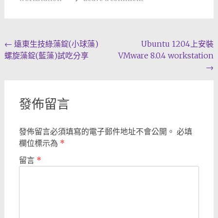
Post
←
遠東生技綠藻錠(小球藻)
Ubuntu 1204上安裝
螺旋藻錠(藍藻)試吃分享
VMware 8.0.4 workstation
navigation
→
發佈留言
發佈留言必須填寫的電子郵件地址不會公開。
必填
欄位標示為
*
留言
*