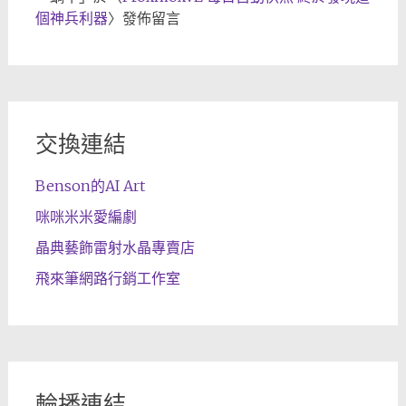
個神兵利器
〉發佈留言
交換連結
Benson的AI Art
咪咪米米愛編劇
晶典藝飾雷射水晶專賣店
飛來筆網路行銷工作室
輪播連結