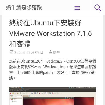
Skip
蝸牛總是想落跑
to
content
終於在Ubuntu下安裝好
VMware Workstation 7.1.6
和客體
2012 年 08 月 09 日
蝸牛
之前在Ubuntu1204、Fedora17、CentOS6.3等幾個
版本上安裝VMware Workstation，結果怎麼裝都起
來，上了網路上寫的patch，裝好了，啟動也是有錯
誤。