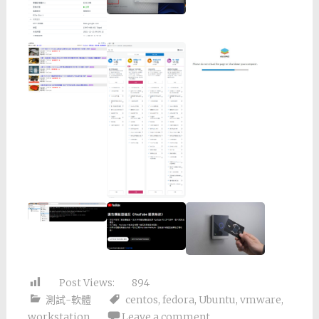
Post Views:
894
測試-軟體
centos
,
fedora
,
Ubuntu
,
vmware
,
workstation
Leave a comment