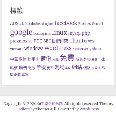
標籤
facebook
ADSL
DNS
Gmail
Firefox
docker
dropbox
google
linux
php
mysql
hosting
HTC
Ubuntu
SEO技術研究
proxmox ve
PTT
vm
WordPress
windows
yahoo
vmware
XenServer
免費
備份
中華電信
信用卡
域名
外掛
小米
光纖
安裝
網站
手機
測試
廣告
帳號
網路
微軟
更新
詐
虛擬機
笑話
雲端
騙
軟體
Copyright © 2026
蝸牛總是想落跑
. All rights reserved. Theme:
Radiate
by ThemeGrill. Powered by
WordPress
.