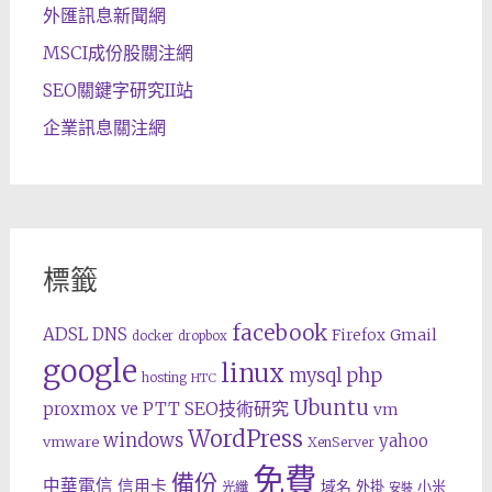
外匯訊息新聞網
MSCI成份股關注網
SEO關鍵字研究II站
企業訊息關注網
標籤
facebook
ADSL
DNS
Gmail
Firefox
docker
dropbox
google
linux
php
mysql
hosting
HTC
Ubuntu
SEO技術研究
proxmox ve
PTT
vm
WordPress
windows
yahoo
vmware
XenServer
免費
備份
中華電信
信用卡
域名
外掛
小米
光纖
安裝