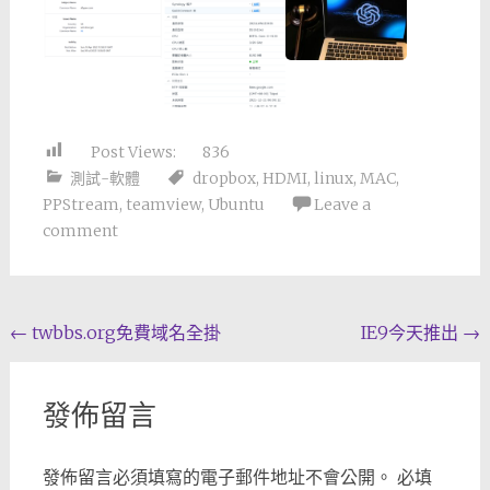
Post Views:
836
測試-軟體
dropbox
,
HDMI
,
linux
,
MAC
,
PPStream
,
teamview
,
Ubuntu
Leave a
comment
Post
←
twbbs.org免費域名全掛
IE9今天推出
→
navigation
發佈留言
發佈留言必須填寫的電子郵件地址不會公開。
必填