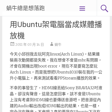
Skip
蝸牛總是想落跑
to
content
用Ubuntu架電腦當成媒體播
放機
2011 年 03 月 14 日
蝸牛
今天小邱拐我去玩阿克linux(Arch Linux)，結果連
裝兩次動開都是失敗，我在想會不會是mbr有問題，
才會在開機出現boot error，現在不是要寫怎麼玩
Arch Linux，而是我想把Ubuntu10.10裝在我的一公
升小電腦上，再來測試看看PPStream播放的效果。
不幸的事發生了，HDMI線丟給Sony BRAVIA32吋液
晶，卻沒有聲音，這是怎麼回事，該不會是Ubuntu
上沒有考慮到HDMI線也要傳送音源吧。
把音源從內
建的Audio輸出改成HDMI輸出的結果，也是一樣，
完全沒有聲音，不會吧？真的要我在Ubuntu下沒有