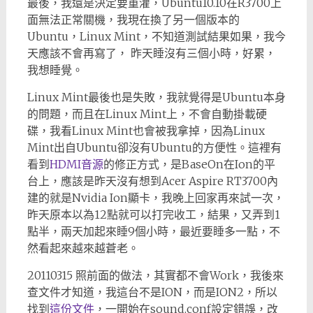
最後，我還是決定要重灌，Ubuntu10.10在R3700上
面無法正常關機，我現在換了另一個版本的
Ubuntu，Linux Mint，不知道測試結果如果，我今
天應該不會再寫了， 昨天睡沒有三個小時，好累，
我想睡覺。
Linux Mint最後也是失敗，我就覺得是Ubuntu本身
的問題，而且在Linux Mint上，不會自動掛載硬
碟，我看Linux Mint也會被我拿掉，因為Linux
Mint出自Ubuntu卻沒有Ubuntu的方便性。這裡有
看到
HDMI音源
的修正方式，是BaseOn在Ion的平
台上，應該是昨天沒有想到Acer Aspire RT3700內
建的就是Nvidia Ion顯卡，我晚上回家再來試一次，
昨天原本以為12點就可以打完收工，結果，又弄到1
點半，兩天加起來睡9個小時，最近要睡多一點，不
然看起來越來越蒼老。
20110315 照前面的做法，其實都不會Work，我後來
查文件才知道，我這台不是ION，而是ION2，所以
找到
這份文件
，一開始在sound.conf設定錯誤，改