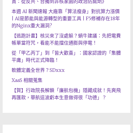
賞：從反共、台獨到非核家園的政治防腐劑》
本週 AI 新聞速報 大廠靠「算法瘦身」對抗算力漲價
| AI是節能與能源轉型的重要工具 | F5修補存在18年
的Nginx重大漏洞?
【逃跑計畫】核災來了沒處躲？蝸牛建議：先把電費
帳單當符咒，看能不能擋住通膨與停電！
從「甲乙丙丁」到「皆大歡喜」：國家認證的「集體
平庸」時代正式降臨！
軟體定義全世界？SDxxx
XaaS 相關蒐集
【賀】行政院長解鎖「廉航包機」隱藏成就！先爽飛
再匯款，華航這波虧本生意做得很「功德」？