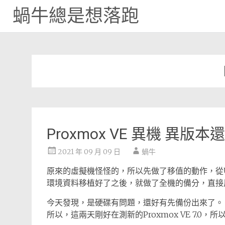
蝸牛總是想落跑
Skip
to
content
Proxmox VE 異機 異版本還
2021 年 09 月 09 日
蝸牛
原來的虛擬機怪怪的，所以先做了移值的動作，從Ubuntu 20
環境資料移植好了之後，就做了全機的備分，直接用
今天發現，是硬碟有問題，還好有先備份出來了。
所以，這兩天剛好在測新的Proxmox VE 7.0