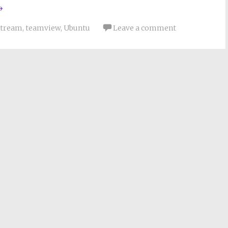
→
Stream
,
teamview
,
Ubuntu
Leave a comment