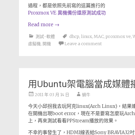
過程，都是依照先前寫的這篇進行的
Proxmox VE 異機備份還原測試成功
Read more
→
測試-軟體
dhcp
,
linux
,
MAC
,
proxmox ve
,
W
虛擬機
,
開機
Leave a comment
用Ubuntu架電腦當成媒體
2011 年 03 月 14 日
蝸牛
今天小邱拐我去玩阿克linux(Arch Linux
在開機出現boot error，現在不是要寫怎麼玩Arch
上，再來測試看看PPStream播放的效果。
不幸的事發生了，HDMI線丟給Sony BRAVIA