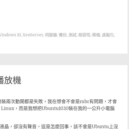
indows 10
,
XenServer
,
伺服器
,
備份
,
測試
,
相容性
,
移植
,
虛擬化
,
播放機
)，結果連裝兩次動開都是失敗，我在想會不會是mbr有問題，才會
 Linux，而是我想把Ubuntu10.10裝在我的一公升小電腦
32吋液晶，卻沒有聲音，這是怎麼回事，該不會是Ubuntu上沒