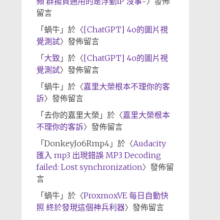
頻 群揚資通用的是浮動IP 沒事~
〉發佈
留言
「
蝸牛
」於〈
[ChatGPT] 4o的圖片視
覺測試
〉發佈留言
「
大致
」於〈
[ChatGPT] 4o的圖片視
覺測試
〉發佈留言
「
蝸牛
」於〈
嘉里大榮根本不理你的客
訴
〉發佈留言
「
去你的嘉里大榮
」於〈
嘉里大榮根本
不理你的客訴
〉發佈留言
「
DonkeyJo6Rmp4
」於〈
Audacity
匯入 mp3 出現錯誤 MP3 Decoding
failed: Lost synchronization
〉發佈留
言
「
蝸牛
」於〈
ProxmoxVE 每日自動快
照 終於發現這個神兵利器
〉發佈留言