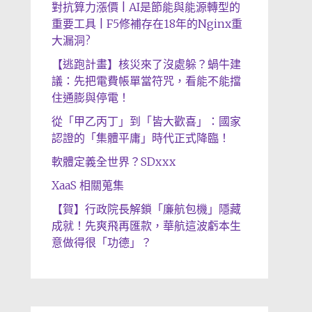
對抗算力漲價 | AI是節能與能源轉型的
重要工具 | F5修補存在18年的Nginx重
大漏洞?
【逃跑計畫】核災來了沒處躲？蝸牛建
議：先把電費帳單當符咒，看能不能擋
住通膨與停電！
從「甲乙丙丁」到「皆大歡喜」：國家
認證的「集體平庸」時代正式降臨！
軟體定義全世界？SDxxx
XaaS 相關蒐集
【賀】行政院長解鎖「廉航包機」隱藏
成就！先爽飛再匯款，華航這波虧本生
意做得很「功德」？