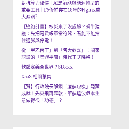
對抗算力漲價 | AI是節能與能源轉型的
重要工具 | F5修補存在18年的Nginx重
大漏洞?
【逃跑計畫】核災來了沒處躲？蝸牛建
議：先把電費帳單當符咒，看能不能擋
住通膨與停電！
從「甲乙丙丁」到「皆大歡喜」：國家
認證的「集體平庸」時代正式降臨！
軟體定義全世界？SDxxx
XaaS 相關蒐集
【賀】行政院長解鎖「廉航包機」隱藏
成就！先爽飛再匯款，華航這波虧本生
意做得很「功德」？