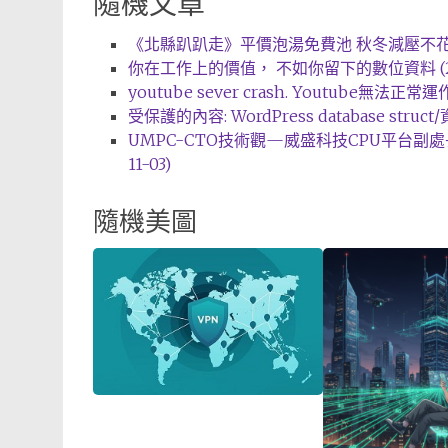
隨機文章
《北縣趴趴走》平價泡湯免費池 秋冬減壓不花大錢 (
你在工作上的價值， 不如你留下的數位資料 (202
youtube sever crash. Youtube無法正常運作 (
受保護的內容: WordPress database struct
UMPC-CTO技術觀—威盛科技CPU平台副處
11-03)
隨機美圖