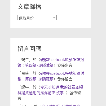
文章歸檔
文
章
歸
檔
留言回應
「
蝸牛
」於〈
破解Facebook帳號認證封
鎖：第四篇-IP隱藏篇
〉發佈留言
「
黑熊
」於〈
破解Facebook帳號認證封
鎖：第四篇-IP隱藏篇
〉發佈留言
「
蝸牛
」於〈
今天才知道 我的社區寬頻
群揚資通用的是浮動IP 沒事~
〉發佈留
言