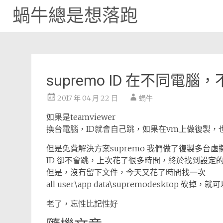
蝸牛總是想落跑
Skip
to
content
supremo ID 在不同電腦
2017 年 04 月 22 日
蝸牛
如果是teamviewer
換台電腦，ID就會自己跳，如果在vm上做復製，
但是免費解決方案supremo 我們做了復製多台虛
ID 卻不會跳，上次花了很多時間，終於找到設定
但是，沒有留下文件，今天又花了時間找一次
all user\app data\supremodesktop 砍
老了，忘性比記性好