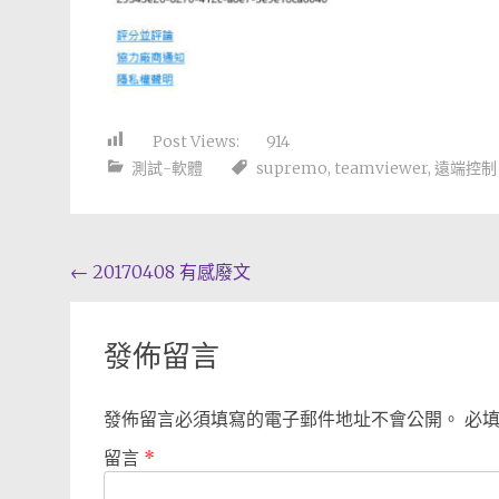
Post Views:
914
測試-軟體
supremo
,
teamviewer
,
遠端控制
Post
←
20170408 有感廢文
navigation
發佈留言
發佈留言必須填寫的電子郵件地址不會公開。
必
留言
*