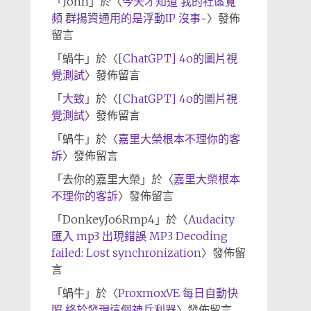
「
John
」於〈
今天才知道 我的社區寬
頻 群揚資通用的是浮動IP 沒事~
〉發佈
留言
「
蝸牛
」於〈
[ChatGPT] 4o的圖片視
覺測試
〉發佈留言
「
大致
」於〈
[ChatGPT] 4o的圖片視
覺測試
〉發佈留言
「
蝸牛
」於〈
嘉里大榮根本不理你的客
訴
〉發佈留言
「
去你的嘉里大榮
」於〈
嘉里大榮根本
不理你的客訴
〉發佈留言
「
DonkeyJo6Rmp4
」於〈
Audacity
匯入 mp3 出現錯誤 MP3 Decoding
failed: Lost synchronization
〉發佈留
言
「
蝸牛
」於〈
ProxmoxVE 每日自動快
照 終於發現這個神兵利器
〉發佈留言