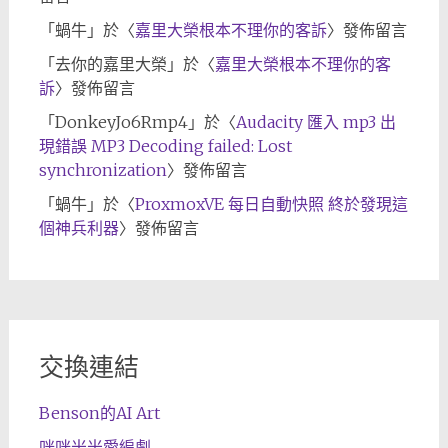
「
蝸牛
」於〈
嘉里大榮根本不理你的客訴
〉發佈留言
「
去你的嘉里大榮
」於〈
嘉里大榮根本不理你的客
訴
〉發佈留言
「
DonkeyJo6Rmp4
」於〈
Audacity 匯入 mp3 出
現錯誤 MP3 Decoding failed: Lost
synchronization
〉發佈留言
「
蝸牛
」於〈
ProxmoxVE 每日自動快照 終於發現這
個神兵利器
〉發佈留言
交換連結
Benson的AI Art
咪咪米米愛編劇