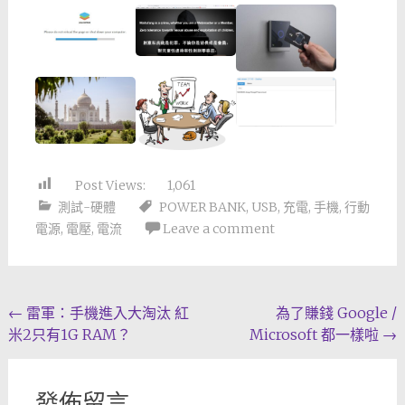
Post Views:
1,061
測試-硬體
POWER BANK
,
USB
,
充電
,
手機
,
行動
電源
,
電壓
,
電流
Leave a comment
Post
←
雷軍：手機進入大淘汰 紅
為了賺錢 Google /
米2只有1G RAM？
Microsoft 都一樣啦
→
navigation
發佈留言