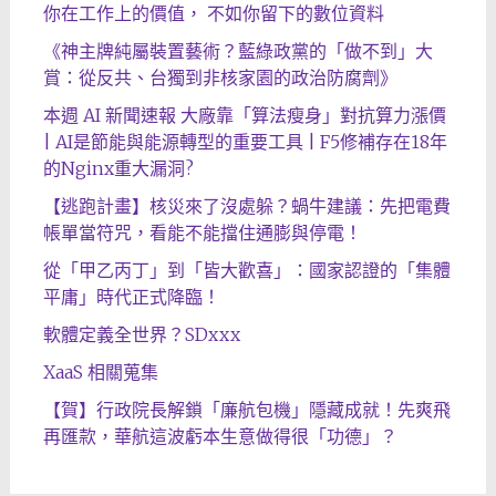
你在工作上的價值， 不如你留下的數位資料
《神主牌純屬裝置藝術？藍綠政黨的「做不到」大
賞：從反共、台獨到非核家園的政治防腐劑》
本週 AI 新聞速報 大廠靠「算法瘦身」對抗算力漲價
| AI是節能與能源轉型的重要工具 | F5修補存在18年
的Nginx重大漏洞?
【逃跑計畫】核災來了沒處躲？蝸牛建議：先把電費
帳單當符咒，看能不能擋住通膨與停電！
從「甲乙丙丁」到「皆大歡喜」：國家認證的「集體
平庸」時代正式降臨！
軟體定義全世界？SDxxx
XaaS 相關蒐集
【賀】行政院長解鎖「廉航包機」隱藏成就！先爽飛
再匯款，華航這波虧本生意做得很「功德」？