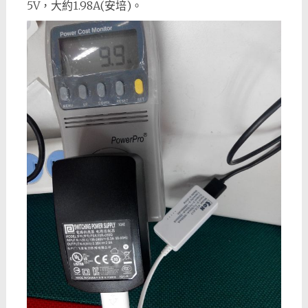
5V，大約1.98A(安培)。