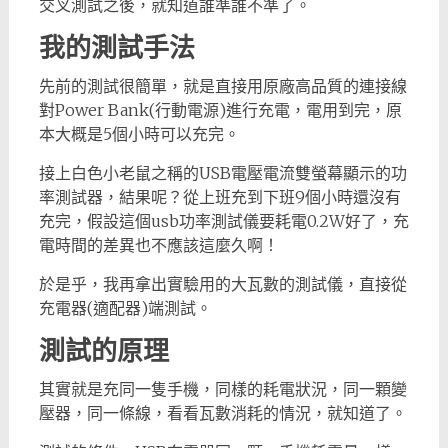
交叉測試之後，就知道誰準誰不準了。
我的測試手法
先前的測試很簡單，就是直接用原廠高品質的連接線
對Power Bank(行動電源)進行充電，電用到完，原
本大概是5個小時可以充完。
接上白色小老鼠之稱的USB電壓電流雙螢幕顯示的功
率測試器，結果呢？從上班充到下班9個小時還沒有
充完，假設這個usb功率測試儀要耗電0.2W好了，充
電時間的差異也不應該這麼久啊！
於是乎，我再拿出實驗用的大瓦數的測試儀，直接從
充電器(適配器)端測試。
測試的原理
其實就是充同一隻手機，同樣的耗電狀況，同一顆變
壓器，同一條線，看看瓦數消耗的情況，就知道了。