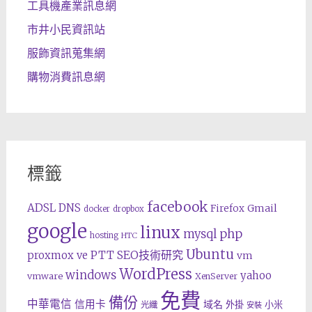
工具機產業訊息網
市井小民資訊站
服飾資訊蒐集網
購物消費訊息網
標籤
facebook
ADSL
DNS
Gmail
Firefox
docker
dropbox
google
linux
php
mysql
hosting
HTC
Ubuntu
SEO技術研究
proxmox ve
PTT
vm
WordPress
windows
yahoo
vmware
XenServer
免費
備份
中華電信
信用卡
域名
外掛
小米
光纖
安裝