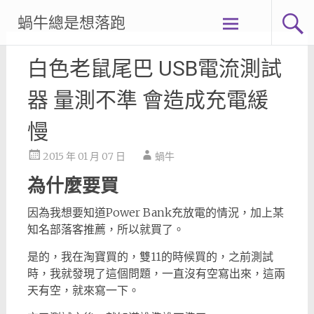
Skip
蝸牛總是想落跑
to
content
白色老鼠尾巴 USB電流測試
器 量測不準 會造成充電緩
慢
2015 年 01 月 07 日
蝸牛
為什麼要買
因為我想要知道Power Bank充放電的情況，加上某
知名部落客推薦，所以就買了。
是的，我在淘寶買的，雙11的時候買的，之前測試
時，我就發現了這個問題，一直沒有空寫出來，這兩
天有空，就來寫一下。