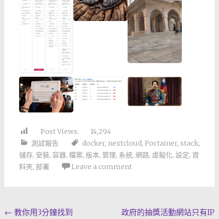
Post Views:
14,294
測試報告
docker
,
nextcloud
,
Portainer
,
stack
,
儲存
,
安裝
,
容器
,
檔案
,
版本
,
管理
,
系統
,
網路
,
虛擬化
,
設定
,
資
料夾
,
部署
Leave a comment
Post
←
教你用3分鐘找到
政府的抽獎活動網站只有IP