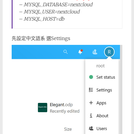
– MYSQL_DATABASE=nextcloud
– MYSQL_USER=nextcloud
– MYSQL_HOST=db
先設定中文語系 選Settings