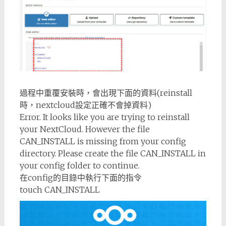
過程中重覆安裝時，會出現下面的資料(reinstall
時，nextcloud設定正確不會掉資料)
Error. It looks like you are trying to reinstall
your NextCloud. However the file
CAN_INSTALL is missing from your config
directory. Please create the file CAN_INSTALL in
your config folder to continue.
在config的目錄中執行下面的指令
touch CAN_INSTALL