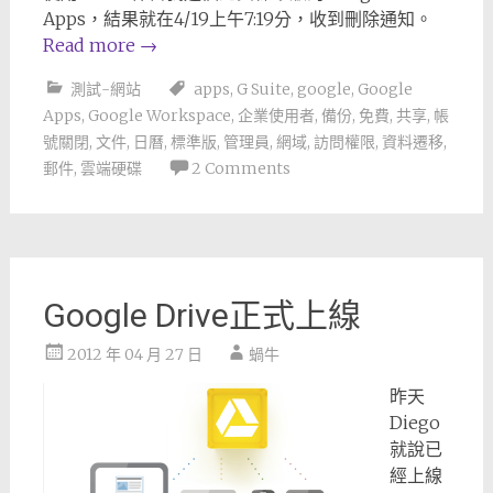
Apps，結果就在4/19上午7:19分，收到刪除通知。
Read more
→
測試-網站
apps
,
G Suite
,
google
,
Google
Apps
,
Google Workspace
,
企業使用者
,
備份
,
免費
,
共享
,
帳
號關閉
,
文件
,
日曆
,
標準版
,
管理員
,
網域
,
訪問權限
,
資料遷移
,
郵件
,
雲端硬碟
2 Comments
Google Drive正式上線
2012 年 04 月 27 日
蝸牛
昨天
Diego
就說已
經上線