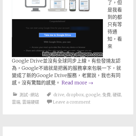
了，但
是我看
到的都
只有等
待通
知，看
來
Google Drive並沒有全球同步上線。有些發燒友認
為，Google不過就是把舊的服務拿來包裝一下，就
變成了新的Google Drive服務，老實說，我也有同
感。沒有驚豔的感覺。
Read more
→
測試-網站
drive
,
dropbox
,
google
,
免費
,
硬碟
,
雲端
,
雲端硬碟
Leave a comment