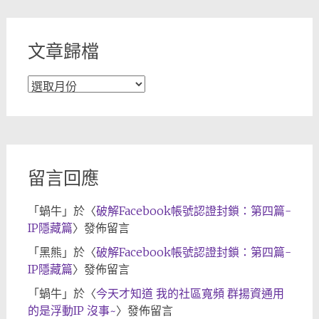
類
文章歸檔
文
章
歸
檔
留言回應
「
蝸牛
」於〈
破解Facebook帳號認證封鎖：第四篇-
IP隱藏篇
〉發佈留言
「
黑熊
」於〈
破解Facebook帳號認證封鎖：第四篇-
IP隱藏篇
〉發佈留言
「
蝸牛
」於〈
今天才知道 我的社區寬頻 群揚資通用
的是浮動IP 沒事~
〉發佈留言