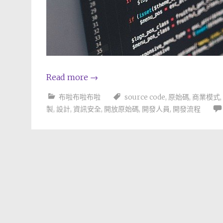
Read more
→
布啦布啦布啦
source code
,
原始碼
,
商業模式
,
製
,
設計
,
資訊安全
,
開放原始碼
,
開發人員
,
開發流程