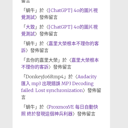
留言
「
蝸牛
」於〈
[ChatGPT] 4o的圖片視
覺測試
〉發佈留言
「
大致
」於〈
[ChatGPT] 4o的圖片視
覺測試
〉發佈留言
「
蝸牛
」於〈
嘉里大榮根本不理你的客
訴
〉發佈留言
「
去你的嘉里大榮
」於〈
嘉里大榮根本
不理你的客訴
〉發佈留言
「
DonkeyJo6Rmp4
」於〈
Audacity
匯入 mp3 出現錯誤 MP3 Decoding
failed: Lost synchronization
〉發佈留
言
「
蝸牛
」於〈
ProxmoxVE 每日自動快
照 終於發現這個神兵利器
〉發佈留言