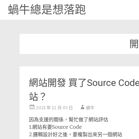
蝸牛總是想落跑
Skip
to
content
開
網站開發 買了Source 
站？
2021 年 12 月 03 日
蝸牛
因為支援的關係，幫忙做了網站評估
1.網站有要Source Code
2.邏輯設計好之後，要複製出來另一個網站