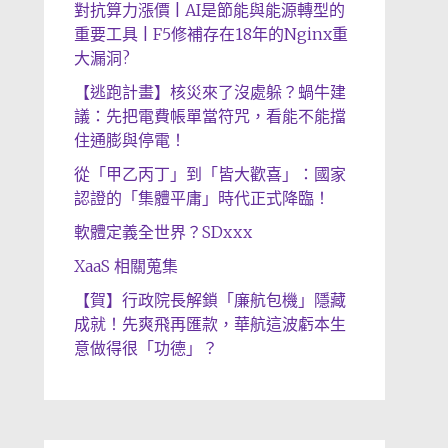
對抗算力漲價 | AI是節能與能源轉型的
重要工具 | F5修補存在18年的Nginx重
大漏洞?
【逃跑計畫】核災來了沒處躲？蝸牛建
議：先把電費帳單當符咒，看能不能擋
住通膨與停電！
從「甲乙丙丁」到「皆大歡喜」：國家
認證的「集體平庸」時代正式降臨！
軟體定義全世界？SDxxx
XaaS 相關蒐集
【賀】行政院長解鎖「廉航包機」隱藏
成就！先爽飛再匯款，華航這波虧本生
意做得很「功德」？