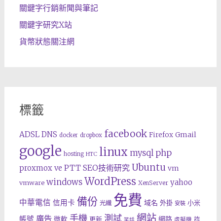
關鍵字行銷新聞與筆記
關鍵字研究X站
貨幣狀態關注網
標籤
facebook
ADSL
DNS
Gmail
Firefox
docker
dropbox
google
linux
php
mysql
hosting
HTC
Ubuntu
SEO技術研究
proxmox ve
PTT
vm
WordPress
windows
yahoo
vmware
XenServer
免費
備份
中華電信
信用卡
域名
外掛
小米
光纖
安裝
網站
手機
測試
廣告
帳號
網路
微軟
更新
詐
虛擬機
笑話