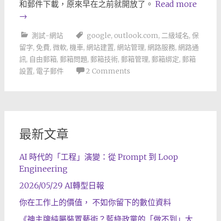
和郵件下載，原來早在之前就開放了。
Read more
→
測試-網站
google
,
outlook.com
,
二級域名
,
保
留字
,
免費
,
微軟
,
機車
,
網站建置
,
網站管理
,
網路服務
,
網路通
訊
,
自由郵箱
,
郵箱問題
,
郵箱技術
,
郵箱管理
,
郵箱綁定
,
郵箱
設置
,
電子郵件
2 Comments
最新文章
AI 時代的「工程」演變：從 Prompt 到 Loop
Engineering
2026/05/29 AI轉型日報
你在工作上的價值， 不如你留下的數位資料
《神主牌純屬裝置藝術？藍綠政黨的「做不到」大