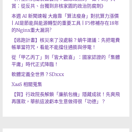
賞：從反共、台獨到非核家園的政治防腐劑》
本週 AI 新聞速報 大廠靠「算法瘦身」對抗算力漲價
| AI是節能與能源轉型的重要工具 | F5修補存在18年
的Nginx重大漏洞?
【逃跑計畫】核災來了沒處躲？蝸牛建議：先把電費
帳單當符咒，看能不能擋住通膨與停電！
從「甲乙丙丁」到「皆大歡喜」：國家認證的「集體
平庸」時代正式降臨！
軟體定義全世界？SDxxx
XaaS 相關蒐集
【賀】行政院長解鎖「廉航包機」隱藏成就！先爽飛
再匯款，華航這波虧本生意做得很「功德」？