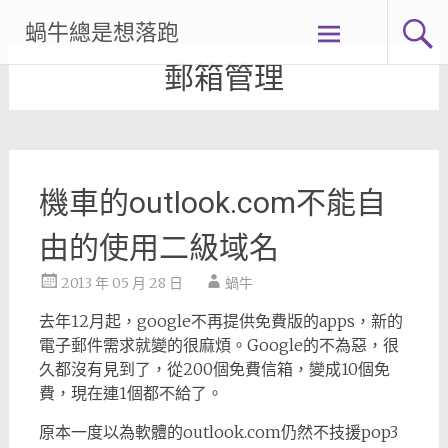
Skip
蝸牛總是想落跑
to
content
郵箱管理
機車的outlook.com不能自
由的使用二級域名
2013 年 05 月 28 日
蝸牛
去年12月起，google不再提供免費版的apps，新的
電子郵件需求就變的很麻煩。Google的不為惡，很
久都沒有見到了，從200個免費信箱，變成10個免
費，現在連1個都不給了。
原本一度以為軟體的outlook.com仍然不技援pop3