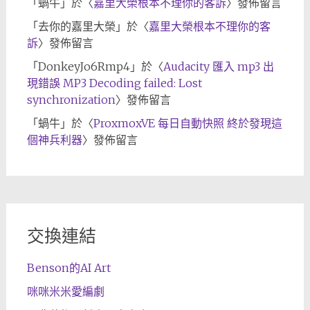
「
蝸牛
」於〈
嘉里大榮根本不理你的客訴
〉發佈留言
「
去你的嘉里大榮
」於〈
嘉里大榮根本不理你的客
訴
〉發佈留言
「
DonkeyJo6Rmp4
」於〈
Audacity 匯入 mp3 出
現錯誤 MP3 Decoding failed: Lost
synchronization
〉發佈留言
「
蝸牛
」於〈
ProxmoxVE 每日自動快照 終於發現這
個神兵利器
〉發佈留言
交換連結
Benson的AI Art
咪咪米米愛編劇