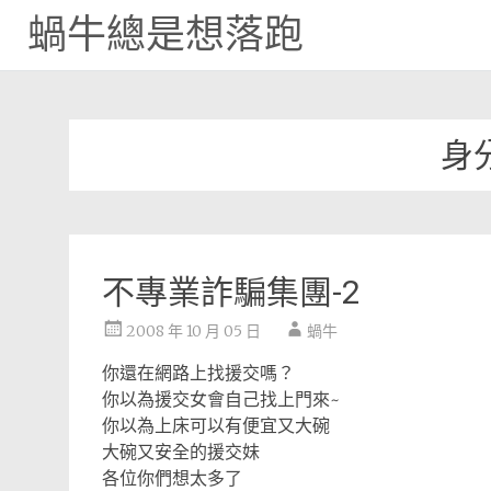
蝸牛總是想落跑
Skip
to
content
身
不專業詐騙集團-2
2008 年 10 月 05 日
蝸牛
你還在網路上找援交嗎？
你以為援交女會自己找上門來~
你以為上床可以有便宜又大碗
大碗又安全的援交妹
各位你們想太多了