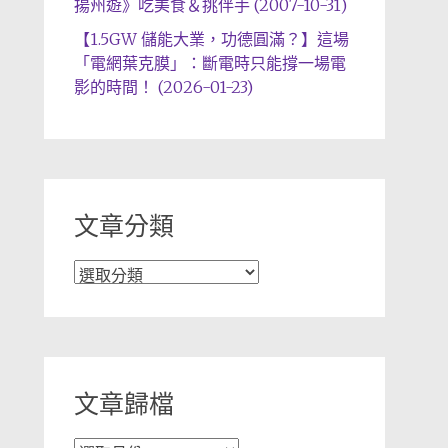
揚州遊》吃美食＆挑伴手 (2007-10-31)
【1.5GW 儲能大業，功德圓滿？】這場
「電網葉克膜」：斷電時只能撐一場電
影的時間！ (2026-01-23)
文章分類
文
章
分
類
文章歸檔