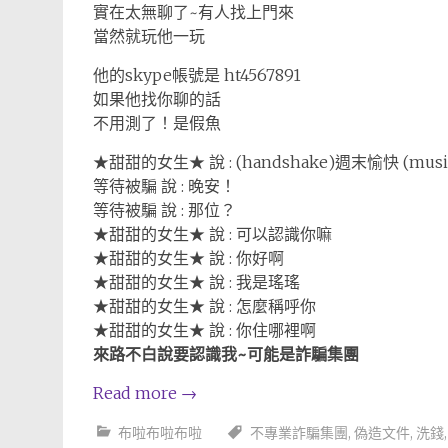
實在太無聊了~有人找上門來
當然就玩他一玩
他的skype帳號是 ht4567891
如果他找你聊的話
不用測了！是假魚
★甜甜的女生★ 說 : (handshake)週末愉快 (music
等待被騙 說 : 晚安！
等待被騙 說 : 那位？
★甜甜的女生★ 說 : 可以認識你嘛
★甜甜的女生★ 說 : 你好啊
★甜甜的女生★ 說 : 我是瑤瑤
★甜甜的女生★ 說 : 怎麼稱呼你
★甜甜的女生★ 說 : 你住哪裡啊
來路不白說要認識我~可能是詐騙集團
Read more
→
布啦布啦布啦
不專業詐騙集團
,
偽造文件
,
洗錢