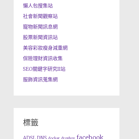
懶人包搜集站
社會新聞觀察站
寵物新聞訊息網
股票新聞資訊站
美容彩妝瘦身減重網
保險理財資訊收集
SEO關鍵字研究II站
服飾資訊蒐集網
標籤
facebook
ADSL
DNS
docker
dropbox