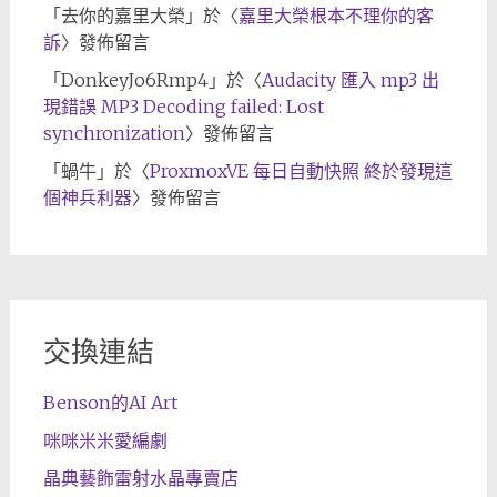
「
去你的嘉里大榮
」於〈
嘉里大榮根本不理你的客
訴
〉發佈留言
「
DonkeyJo6Rmp4
」於〈
Audacity 匯入 mp3 出
現錯誤 MP3 Decoding failed: Lost
synchronization
〉發佈留言
「
蝸牛
」於〈
ProxmoxVE 每日自動快照 終於發現這
個神兵利器
〉發佈留言
交換連結
Benson的AI Art
咪咪米米愛編劇
晶典藝飾雷射水晶專賣店