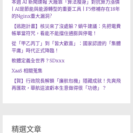
本週 AI 新聞速報 大廠靠「算法瘦身」對抗算力漲價
| AI是節能與能源轉型的重要工具 | F5修補存在18年
的Nginx重大漏洞?
【逃跑計畫】核災來了沒處躲？蝸牛建議：先把電費
帳單當符咒，看能不能擋住通膨與停電！
從「甲乙丙丁」到「皆大歡喜」：國家認證的「集體
平庸」時代正式降臨！
軟體定義全世界？SDxxx
XaaS 相關蒐集
【賀】行政院長解鎖「廉航包機」隱藏成就！先爽飛
再匯款，華航這波虧本生意做得很「功德」？
精選文章