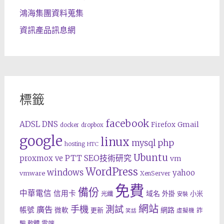
鴻海集團資料蒐集
資訊產品訊息網
標籤
facebook
ADSL
DNS
Gmail
Firefox
docker
dropbox
google
linux
php
mysql
hosting
HTC
Ubuntu
SEO技術研究
proxmox ve
PTT
vm
WordPress
windows
yahoo
vmware
XenServer
免費
備份
中華電信
信用卡
域名
外掛
小米
光纖
安裝
網站
手機
測試
廣告
帳號
網路
微軟
更新
詐
虛擬機
笑話
雲端
騙
軟體