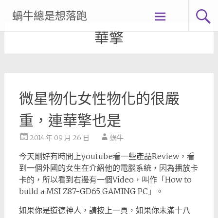
Skip
蝸牛總是想落跑
to
content
華擎
微星物化女性物化的很嚴
重，連華擎也是
2014 年 09 月 26 日
蝸牛
今天剛好有時間上youtube看一些產品Review，看
到一個外國的女生在介紹他的電腦系統，因為播放卡
卡的，所以看到右邊有一個Video，叫作「How to
build a MSI Z87-GD65 GAMING PC」。
如果你是道德神人，請按上一頁，如果你未滿十八