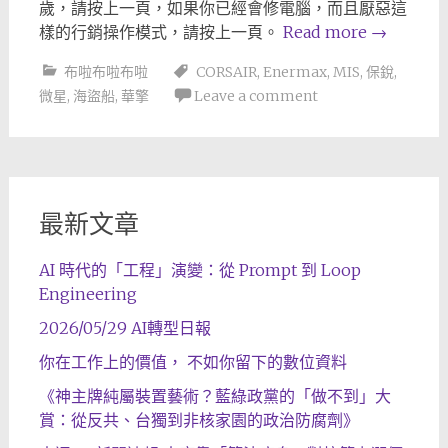
歲，請按上一頁，如果你已經會修電腦，而且厭惡這
樣的行銷操作模式，請按上一頁。
Read more
→
布啦布啦布啦
CORSAIR
,
Enermax
,
MIS
,
保銳
,
微星
,
海盜船
,
華擎
Leave a comment
最新文章
AI 時代的「工程」演變：從 Prompt 到 Loop
Engineering
2026/05/29 AI轉型日報
你在工作上的價值， 不如你留下的數位資料
《神主牌純屬裝置藝術？藍綠政黨的「做不到」大
賞：從反共、台獨到非核家園的政治防腐劑》