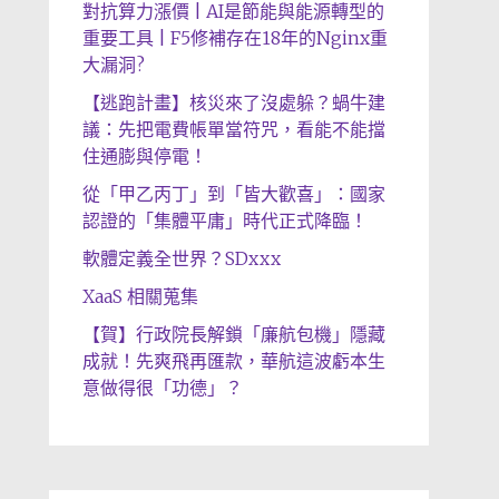
對抗算力漲價 | AI是節能與能源轉型的
重要工具 | F5修補存在18年的Nginx重
大漏洞?
【逃跑計畫】核災來了沒處躲？蝸牛建
議：先把電費帳單當符咒，看能不能擋
住通膨與停電！
從「甲乙丙丁」到「皆大歡喜」：國家
認證的「集體平庸」時代正式降臨！
軟體定義全世界？SDxxx
XaaS 相關蒐集
【賀】行政院長解鎖「廉航包機」隱藏
成就！先爽飛再匯款，華航這波虧本生
意做得很「功德」？