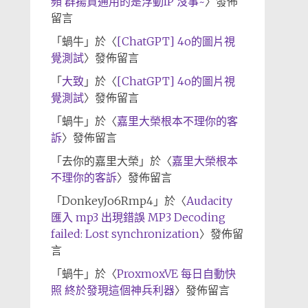
頻 群揚資通用的是浮動IP 沒事~
〉發佈
留言
「
蝸牛
」於〈
[ChatGPT] 4o的圖片視
覺測試
〉發佈留言
「
大致
」於〈
[ChatGPT] 4o的圖片視
覺測試
〉發佈留言
「
蝸牛
」於〈
嘉里大榮根本不理你的客
訴
〉發佈留言
「
去你的嘉里大榮
」於〈
嘉里大榮根本
不理你的客訴
〉發佈留言
「
DonkeyJo6Rmp4
」於〈
Audacity
匯入 mp3 出現錯誤 MP3 Decoding
failed: Lost synchronization
〉發佈留
言
「
蝸牛
」於〈
ProxmoxVE 每日自動快
照 終於發現這個神兵利器
〉發佈留言