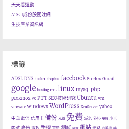
天天看運動
MSCI成份股關注網
生技產業資訊網
標籤
facebook
ADSL
DNS
Gmail
Firefox
docker
dropbox
google
linux
php
mysql
hosting
HTC
Ubuntu
SEO技術研究
proxmox ve
PTT
vm
WordPress
windows
yahoo
vmware
XenServer
免費
備份
中華電信
信用卡
域名
外掛
小米
光纖
安裝
網站
手機
測試
廣告
帳號
網路
微軟
更新
詐
虛擬機
笑話