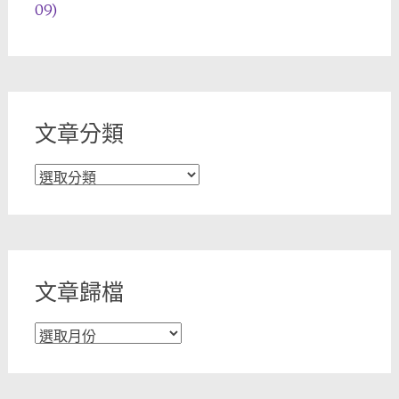
09)
文章分類
文
章
分
類
文章歸檔
文
章
歸
檔