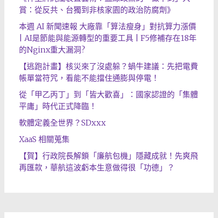
賞：從反共、台獨到非核家園的政治防腐劑》
本週 AI 新聞速報 大廠靠「算法瘦身」對抗算力漲價
| AI是節能與能源轉型的重要工具 | F5修補存在18年
的Nginx重大漏洞?
【逃跑計畫】核災來了沒處躲？蝸牛建議：先把電費
帳單當符咒，看能不能擋住通膨與停電！
從「甲乙丙丁」到「皆大歡喜」：國家認證的「集體
平庸」時代正式降臨！
軟體定義全世界？SDxxx
XaaS 相關蒐集
【賀】行政院長解鎖「廉航包機」隱藏成就！先爽飛
再匯款，華航這波虧本生意做得很「功德」？