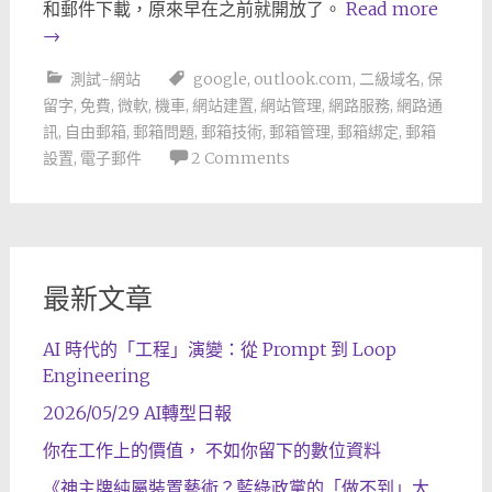
和郵件下載，原來早在之前就開放了。
Read more
→
測試-網站
google
,
outlook.com
,
二級域名
,
保
留字
,
免費
,
微軟
,
機車
,
網站建置
,
網站管理
,
網路服務
,
網路通
訊
,
自由郵箱
,
郵箱問題
,
郵箱技術
,
郵箱管理
,
郵箱綁定
,
郵箱
設置
,
電子郵件
2 Comments
最新文章
AI 時代的「工程」演變：從 Prompt 到 Loop
Engineering
2026/05/29 AI轉型日報
你在工作上的價值， 不如你留下的數位資料
《神主牌純屬裝置藝術？藍綠政黨的「做不到」大