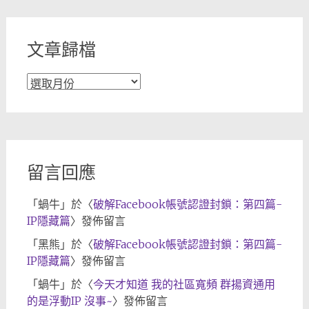
類
文章歸檔
文
章
歸
檔
留言回應
「
蝸牛
」於〈
破解Facebook帳號認證封鎖：第四篇-
IP隱藏篇
〉發佈留言
「
黑熊
」於〈
破解Facebook帳號認證封鎖：第四篇-
IP隱藏篇
〉發佈留言
「
蝸牛
」於〈
今天才知道 我的社區寬頻 群揚資通用
的是浮動IP 沒事~
〉發佈留言