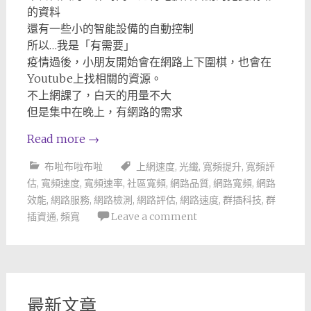
的資料
還有一些小的智能設備的自動控制
所以…我是「有需要」
疫情過後，小朋友開始會在網路上下圍棋，也會在
Youtube上找相關的資源。
不上網課了，白天的用量不大
但是集中在晚上，有網路的需求
Read more
→
布啦布啦布啦
上網速度
,
光纖
,
寬頻提升
,
寬頻評
估
,
寬頻速度
,
寬頻速率
,
社區寬頻
,
網路品質
,
網路寬頻
,
網路
效能
,
網路服務
,
網路檢測
,
網路評估
,
網路速度
,
群插科技
,
群
插資通
,
頻寬
Leave a comment
最新文章