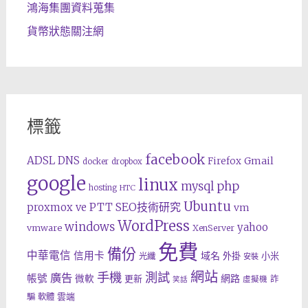
鴻海集團資料蒐集
貨幣狀態關注網
標籤
facebook
ADSL
DNS
Gmail
Firefox
docker
dropbox
google
linux
php
mysql
hosting
HTC
Ubuntu
SEO技術研究
proxmox ve
PTT
vm
WordPress
windows
yahoo
vmware
XenServer
免費
備份
中華電信
信用卡
域名
外掛
小米
光纖
安裝
網站
手機
測試
廣告
帳號
網路
微軟
更新
詐
虛擬機
笑話
雲端
騙
軟體