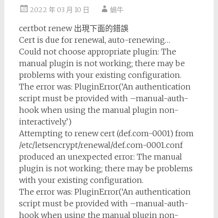
2022 年 03 月 10 日
蝸牛
certbot renew 出現下面的錯誤
Cert is due for renewal, auto-renewing…
Could not choose appropriate plugin: The
manual plugin is not working; there may be
problems with your existing configuration.
The error was: PluginError(‘An authentication
script must be provided with –manual-auth-
hook when using the manual plugin non-
interactively.’)
Attempting to renew cert (def.com-0001) from
/etc/letsencrypt/renewal/def.com-0001.conf
produced an unexpected error: The manual
plugin is not working; there may be problems
with your existing configuration.
The error was: PluginError(‘An authentication
script must be provided with –manual-auth-
hook when using the manual plugin non-