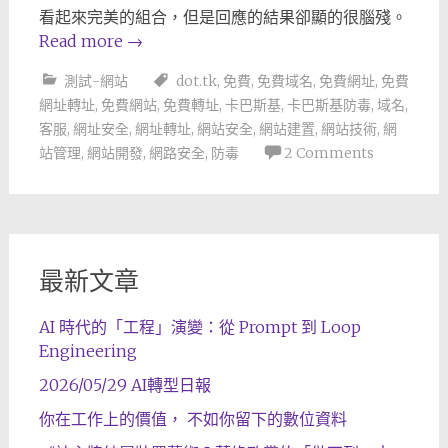
看起來完美的組合，但是回應的結果卻顯的很腦殘。
Read more
→
測試-網站
dot.tk
,
免費
,
免費域名
,
免費網址
,
免費
網址轉址
,
免費網站
,
免費轉址
,
卡巴斯基
,
卡巴斯基防毒
,
域名
,
客服
,
網址安全
,
網址轉址
,
網站安全
,
網站建置
,
網站技術
,
網
站管理
,
網站開發
,
網路安全
,
防毒
2 Comments
最新文章
AI 時代的「工程」演變：從 Prompt 到 Loop
Engineering
2026/05/29 AI轉型日報
你在工作上的價值， 不如你留下的數位資料