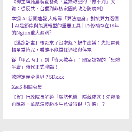
《神主牌純屬裝置藝術？藍綠政黨的「做不到」大
賞：從反共、台獨到非核家園的政治防腐劑》
本週 AI 新聞速報 大廠靠「算法瘦身」對抗算力漲價
| AI是節能與能源轉型的重要工具 | F5修補存在18年
的Nginx重大漏洞?
【逃跑計畫】核災來了沒處躲？蝸牛建議：先把電費
帳單當符咒，看能不能擋住通膨與停電！
從「甲乙丙丁」到「皆大歡喜」：國家認證的「集體
平庸」時代正式降臨！
軟體定義全世界？SDxxx
XaaS 相關蒐集
【賀】行政院長解鎖「廉航包機」隱藏成就！先爽飛
再匯款，華航這波虧本生意做得很「功德」？