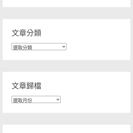
文章分類
文
章
分
類
文章歸檔
文
章
歸
檔