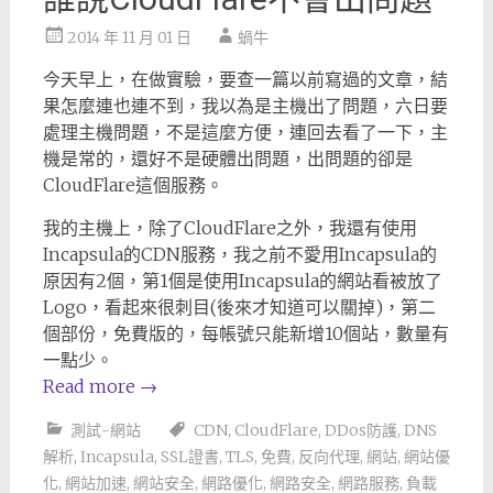
2014 年 11 月 01 日
蝸牛
今天早上，在做實驗，要查一篇以前寫過的文章，結
果怎麼連也連不到，我以為是主機出了問題，六日要
處理主機問題，不是這麼方便，連回去看了一下，主
機是常的，還好不是硬體出問題，出問題的卻是
CloudFlare這個服務。
我的主機上，除了CloudFlare之外，我還有使用
Incapsula的CDN服務，我之前不愛用Incapsula的
原因有2個，第1個是使用Incapsula的網站看被放了
Logo，看起來很刺目(後來才知道可以關掉)，第二
個部份，免費版的，每帳號只能新增10個站，數量有
一點少。
Read more
→
測試-網站
CDN
,
CloudFlare
,
DDos防護
,
DNS
解析
,
Incapsula
,
SSL證書
,
TLS
,
免費
,
反向代理
,
網站
,
網站優
化
,
網站加速
,
網站安全
,
網路優化
,
網路安全
,
網路服務
,
負載