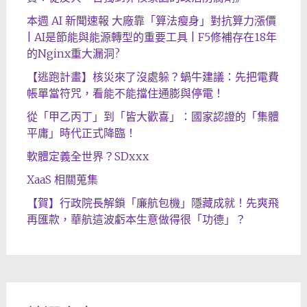
本週 AI 新聞速報 大廠靠「算法瘦身」對抗算力漲價
| AI是節能與能源轉型的重要工具 | F5修補存在18年
的Nginx重大漏洞?
【逃跑計畫】核災來了沒處躲？蝸牛建議：先把電費
帳單當符咒，看能不能擋住通膨與停電！
從「甲乙丙丁」到「皆大歡喜」：國家認證的「集體
平庸」時代正式降臨！
軟體定義全世界？SDxxx
XaaS 相關蒐集
【賀】行政院長解鎖「廉航包機」隱藏成就！先爽飛
再匯款，華航這波虧本生意做得很「功德」？