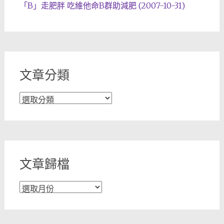
「B」走肥胖 吃維他命B群助減肥 (2007-10-31)
文章分類
文
章
分
類
文章歸檔
文
章
歸
檔