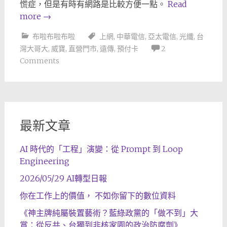
慌症，但是有時有網路是比較方便一點。
Read
more
→
布啦布啦布啦
上網
,
中華電信
,
亞太電信
,
光纖
,
台
灣大哥大
,
威寶
,
直營門市
,
遠傳
,
預付卡
2
Comments
最新文章
AI 時代的「工程」演變：從 Prompt 到 Loop
Engineering
2026/05/29 AI轉型日報
你在工作上的價值， 不如你留下的數位資料
《神主牌純屬裝置藝術？藍綠政黨的「做不到」大
賞：從反共、台獨到非核家園的政治防腐劑》