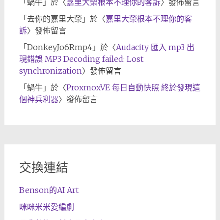
「
蝸牛
」於〈
嘉里大榮根本不理你的客訴
〉發佈留言
「
去你的嘉里大榮
」於〈
嘉里大榮根本不理你的客
訴
〉發佈留言
「
DonkeyJo6Rmp4
」於〈
Audacity 匯入 mp3 出
現錯誤 MP3 Decoding failed: Lost
synchronization
〉發佈留言
「
蝸牛
」於〈
ProxmoxVE 每日自動快照 終於發現這
個神兵利器
〉發佈留言
交換連結
Benson的AI Art
咪咪米米愛編劇