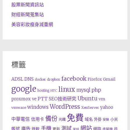
股票新聞資訊站
財經新聞蒐集站
美容彩妝瘦身減重網
標籤
facebook
ADSL
DNS
Gmail
Firefox
docker
dropbox
google
linux
php
mysql
hosting
HTC
Ubuntu
SEO技術研究
proxmox ve
PTT
vm
WordPress
windows
yahoo
vmware
XenServer
免費
備份
中華電信
信用卡
域名
外掛
小米
光纖
安裝
網站
手機
測試
廣告
帳號
網路
微軟
更新
詐
虛擬機
笑話