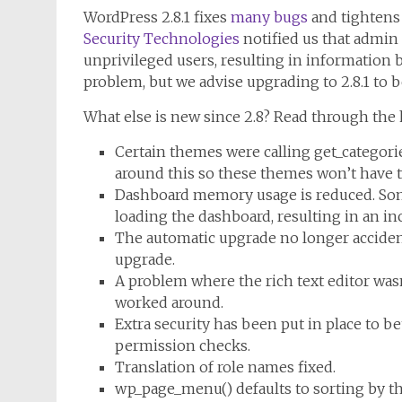
WordPress 2.8.1 fixes
many bugs
and tightens 
Security Technologies
notified us that admin
unprivileged users, resulting in information b
problem, but we advise upgrading to 2.8.1 to b
What else is new since 2.8? Read through the
Certain themes were calling get_categories(
around this so these themes won’t have 
Dashboard memory usage is reduced. S
loading the dashboard, resulting in an i
The automatic upgrade no longer accident
upgrade.
A problem where the rich text editor wa
worked around.
Extra security has been put in place to be
permission checks.
Translation of role names fixed.
wp_page_menu() defaults to sorting by th