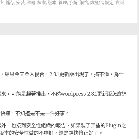
ck
,
儲存
,
安裝
,
容器
,
檔案
,
版本
,
管理
,
系統
,
網路
,
虛擬化
,
設定
,
資料
s 2.8.0，結果今天登入後台，2.8.1更新版出現了，搞不懂，為什
看來，可能是趕著推出，不然wordpress 2.8.1更新版怎麼這
7.1，更版快速，不知道是不是一件好事。
外，也接到安全性組織的報告，如果裝了某些的Plugin之
版本的安全性做的不夠好，還是趕快修正好了。