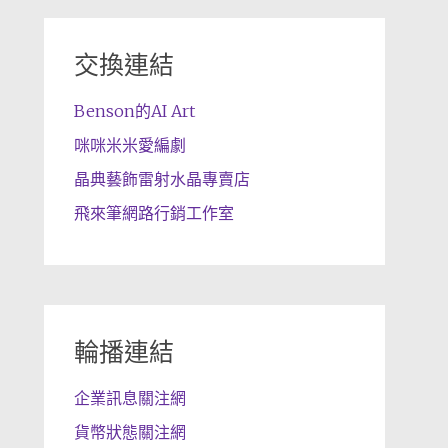
交換連結
Benson的AI Art
咪咪米米愛編劇
晶典藝飾雷射水晶專賣店
飛來筆網路行銷工作室
輪播連結
企業訊息關注網
貨幣狀態關注網