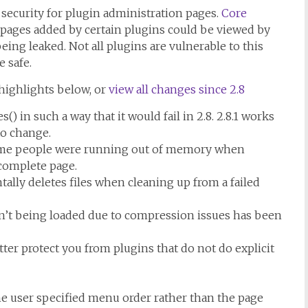
security for plugin administration pages.
Core
 pages added by certain plugins could be viewed by
eing leaked. Not all plugins are vulnerable to this
e safe.
 highlights below, or
view all changes since 2.8
) in such a way that it would fail in 2.8. 2.8.1 works
to change.
ome people were running out of memory when
ncomplete page.
ally deletes files when cleaning up from a failed
sn’t being loaded due to compression issues has been
tter protect you from plugins that do not do explicit
e user specified menu order rather than the page