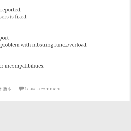
reported.
rs is fixed.
port.
 a problem with mbstring.func_overload.
r incompatibilities.
新
,
版本
Leave a comment