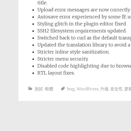
title.
Upload error messages are now correctly 
Autosave error experienced by some IE use
Styling glitch in the plugin editor fixed.
SSH2 filesystem requirements updated.
Switched back to curl as the default trans
Updated the translation library to avoid
Stricter inline style sanitization.
Stricter menu security.
Disabled code highlighting due to browse
RTL layout fixes.
測試-軟體
bug
,
WordPress
,
升級
,
安全性
,
更