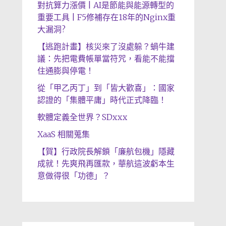
對抗算力漲價 | AI是節能與能源轉型的
重要工具 | F5修補存在18年的Nginx重
大漏洞?
【逃跑計畫】核災來了沒處躲？蝸牛建
議：先把電費帳單當符咒，看能不能擋
住通膨與停電！
從「甲乙丙丁」到「皆大歡喜」：國家
認證的「集體平庸」時代正式降臨！
軟體定義全世界？SDxxx
XaaS 相關蒐集
【賀】行政院長解鎖「廉航包機」隱藏
成就！先爽飛再匯款，華航這波虧本生
意做得很「功德」？