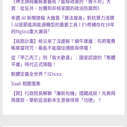
《神主牌純屬裝置藝術？藍綠政黨的「做不到」大
賞：從反共、台獨到非核家園的政治防腐劑》
本週 AI 新聞速報 大廠靠「算法瘦身」對抗算力漲價
| AI是節能與能源轉型的重要工具 | F5修補存在18年
的Nginx重大漏洞?
【逃跑計畫】核災來了沒處躲？蝸牛建議：先把電費
帳單當符咒，看能不能擋住通膨與停電！
從「甲乙丙丁」到「皆大歡喜」：國家認證的「集體
平庸」時代正式降臨！
軟體定義全世界？SDxxx
XaaS 相關蒐集
【賀】行政院長解鎖「廉航包機」隱藏成就！先爽飛
再匯款，華航這波虧本生意做得很「功德」？