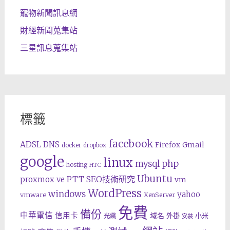
寵物新聞訊息網
財經新聞蒐集站
三星訊息蒐集站
標籤
facebook
ADSL
DNS
Gmail
Firefox
docker
dropbox
google
linux
php
mysql
hosting
HTC
Ubuntu
SEO技術研究
proxmox ve
PTT
vm
WordPress
windows
yahoo
vmware
XenServer
免費
備份
中華電信
信用卡
域名
外掛
小米
光纖
安裝