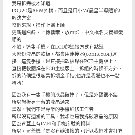
我是拆完機才知道
PG920是ARM架構，而且是用小M(晨星半導體)的
解決方案
整個來說，操作上還上順
更新通訊錄，上傳檔案，放mp3，中文檔名支援還蠻
順的
不過，這隻手機，在LCD的連接方式有點遜
大部份液晶的軟板，都會用連接器(connector)連
接，這隻手機，是直接把軟板焊在PCB主機版上。
直接把軟體焊在PCB主機版上，拆組的時候不方外，
拆的時候還很容易拆壞金手指(也許是我遜也不一點~
哈哈)
因為我有一隻手機的液晶破掉了，但是外觀很不錯
所以想拆另一台的液晶過來
當然，我們不是專業的手機維修工作者
所以沒有適當的工具，我想也是我拆破液晶的原因
因為背蓋上有IMEI和手機序號的資料
所以，背蓋機乎是沒有辦法換的，所以我們才會打算