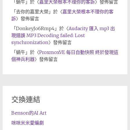
「
蝸牛
」於〈
嘉里大榮根本不理你的客訴
〉發佈留言
「
去你的嘉里大榮
」於〈
嘉里大榮根本不理你的客
訴
〉發佈留言
「
DonkeyJo6Rmp4
」於〈
Audacity 匯入 mp3 出
現錯誤 MP3 Decoding failed: Lost
synchronization
〉發佈留言
「
蝸牛
」於〈
ProxmoxVE 每日自動快照 終於發現這
個神兵利器
〉發佈留言
交換連結
Benson的AI Art
咪咪米米愛編劇