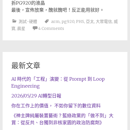
拆PG920的液晶
最後，宣佈放棄，醜就醜吧！反正能用就好。
測試-硬體
arm
,
pg920
,
PHS
,
亞太
,
大眾電信
,
威
寶
,
晨星
4 Comments
最新文章
AI 時代的「工程」演變：從 Prompt 到 Loop
Engineering
2026/05/29 AI轉型日報
你在工作上的價值， 不如你留下的數位資料
《神主牌純屬裝置藝術？藍綠政黨的「做不到」大
賞：從反共、台獨到非核家園的政治防腐劑》