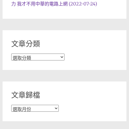
力 我才不用中華的電路上網 (2022-07-24)
文章分類
文
章
分
類
文章歸檔
文
章
歸
檔