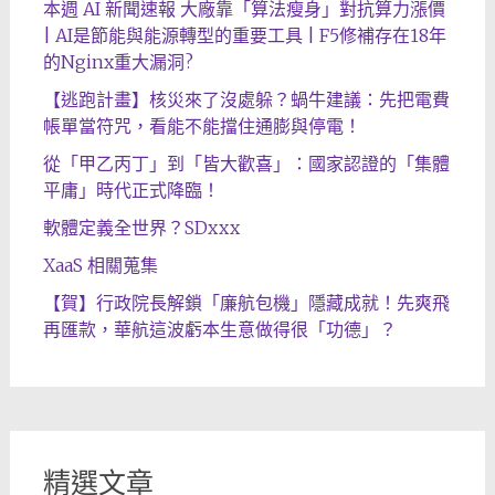
本週 AI 新聞速報 大廠靠「算法瘦身」對抗算力漲價
| AI是節能與能源轉型的重要工具 | F5修補存在18年
的Nginx重大漏洞?
【逃跑計畫】核災來了沒處躲？蝸牛建議：先把電費
帳單當符咒，看能不能擋住通膨與停電！
從「甲乙丙丁」到「皆大歡喜」：國家認證的「集體
平庸」時代正式降臨！
軟體定義全世界？SDxxx
XaaS 相關蒐集
【賀】行政院長解鎖「廉航包機」隱藏成就！先爽飛
再匯款，華航這波虧本生意做得很「功德」？
精選文章