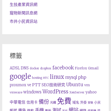
生技產業資訊網
寵物新聞訊息網
市井小民資訊站
標籤
facebook
ADSL
DNS
Gmail
Firefox
docker
dropbox
google
linux
php
mysql
hosting
HTC
Ubuntu
SEO技術研究
proxmox ve
PTT
vm
WordPress
windows
yahoo
vmware
XenServer
免費
備份
中華電信
信用卡
域名
外掛
小米
光纖
安裝
網站
手機
測試
廣告
帳號
網路
微軟
更新
詐
虛擬機
笑話