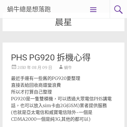
Skip
蝸牛總是想落跑
to
content
晨星
PHS PG920 拆機心得
2010 年 08 月 09 日
蝸牛
最近手邊有一些舊的PG920要整理
直接丟給回收商還蠻浪費
所以才打算自己整理
PG920是一隻雙模機，可以透過大眾電信PHS講電
話，也可以放入sim卡由2G(GSM)業者提供服務
(也就是亞太電信和威寶電信除外~一個是
CDMA2000一個是純3G,其他的都可以)