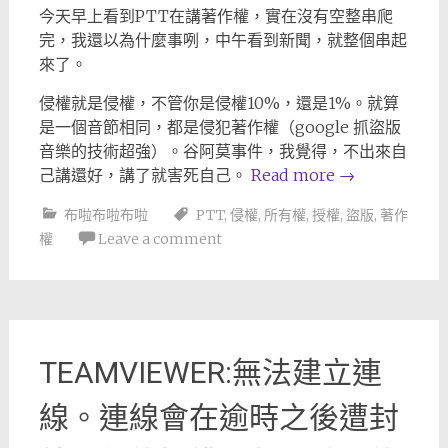
今天早上看到PTT在講著作權，實在沒有空整串爬
完，我還以為什麼事咧，中午看到新聞，就整個串起
來了。
侵權就是侵權，不管你是侵權10%，還是1%。就算
是一個音節相同，都是侵犯著作權（google 抓盜版
音樂的技術超強）。谷阿莫事件，我覺得，不出來自
己講還好，講了就害死自己。
Read more
→
布啦布啦布啦
PTT
,
侵權
,
所有權
,
授權
,
盜版
,
著作
權
Leave a comment
TEAMVIEWER:無法建立連
線。連線會在逾時之後遭封