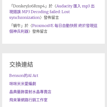
「
DonkeyJo6Rmp4
」於〈
Audacity 匯入 mp3 出
現錯誤 MP3 Decoding failed: Lost
synchronization
〉發佈留言
「
蝸牛
」於〈
ProxmoxVE 每日自動快照 終於發現這
個神兵利器
〉發佈留言
交換連結
Benson的AI Art
咪咪米米愛編劇
晶典藝飾雷射水晶專賣店
飛來筆網路行銷工作室