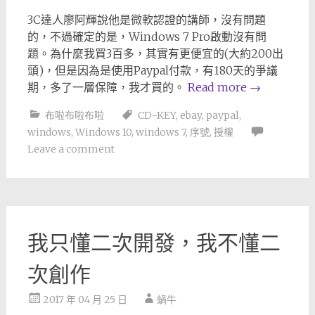
3C達人廖阿輝說他是微軟認證的講師，沒有問題
的，不過確定的是，Windows 7 Pro啟動沒有問
題。為什麼我買3百多，其實有更便宜的(大約200出
頭)，但是因為是使用Paypal付款，有180天的爭議
期，多了一層保障，我才買的。
Read more
→
布啦布啦布啦
CD-KEY
,
ebay
,
paypal
,
windows
,
Windows 10
,
windows 7
,
序號
,
授權
Leave a comment
我只懂二次開發，我不懂二
次創作
2017 年 04 月 25 日
蝸牛