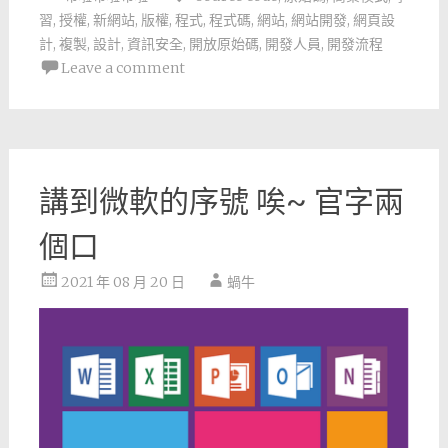
習
,
授權
,
新網站
,
版權
,
程式
,
程式碼
,
網站
,
網站開發
,
網頁設
計
,
複製
,
設計
,
資訊安全
,
開放原始碼
,
開發人員
,
開發流程
Leave a comment
講到微軟的序號 唉~ 官字兩
個口
2021 年 08 月 20 日
蝸牛