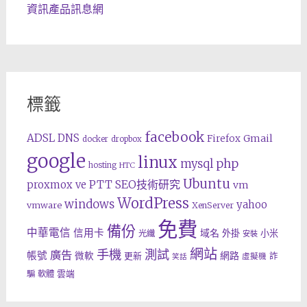
資訊產品訊息網
標籤
facebook
ADSL
DNS
Gmail
Firefox
docker
dropbox
google
linux
php
mysql
hosting
HTC
Ubuntu
SEO技術研究
proxmox ve
PTT
vm
WordPress
windows
yahoo
vmware
XenServer
免費
備份
中華電信
信用卡
域名
外掛
小米
光纖
安裝
網站
手機
測試
廣告
帳號
網路
微軟
更新
詐
虛擬機
笑話
雲端
騙
軟體