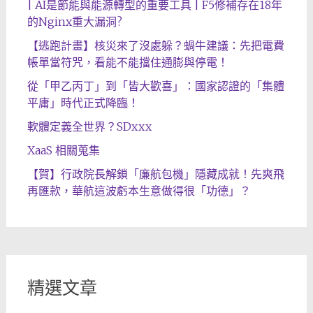
| AI是節能與能源轉型的重要工具 | F5修補存在18年
的Nginx重大漏洞?
【逃跑計畫】核災來了沒處躲？蝸牛建議：先把電費
帳單當符咒，看能不能擋住通膨與停電！
從「甲乙丙丁」到「皆大歡喜」：國家認證的「集體
平庸」時代正式降臨！
軟體定義全世界？SDxxx
XaaS 相關蒐集
【賀】行政院長解鎖「廉航包機」隱藏成就！先爽飛
再匯款，華航這波虧本生意做得很「功德」？
精選文章