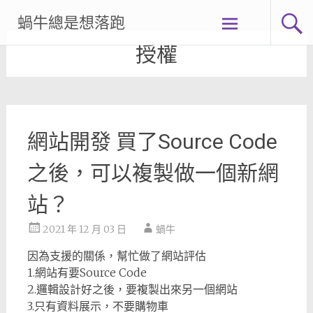
Skip
蝸牛總是想落跑
to
content
授權
網站開發 買了Source Code
之後，可以複製做一個新網
站？
2021 年 12 月 03 日
蝸牛
因為支援的關係，幫忙做了網站評估
1.網站有要Source Code
2.邏輯設計好之後，要複製出來另一個網站
3.只有資料展示，不要購物車