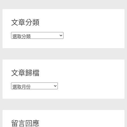
文章分類
文
章
分
類
文章歸檔
文
章
歸
檔
留言回應