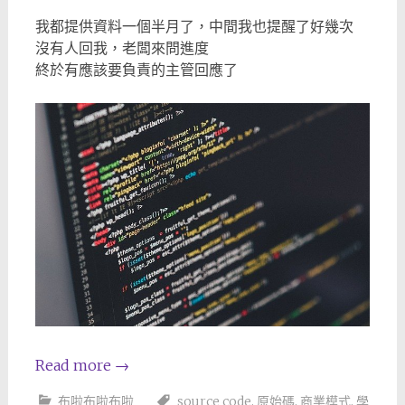
我都提供資料一個半月了，中間我也提醒了好幾次
沒有人回我，老闆來問進度
終於有應該要負責的主管回應了
Read more
→
布啦布啦布啦
source code
,
原始碼
,
商業模式
,
學