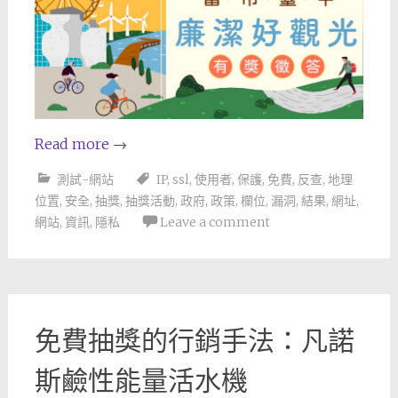
Read more
→
測試-網站
IP
,
ssl
,
使用者
,
保護
,
免費
,
反查
,
地理
位置
,
安全
,
抽獎
,
抽獎活動
,
政府
,
政策
,
欄位
,
漏洞
,
結果
,
網址
,
網站
,
資訊
,
隱私
Leave a comment
免費抽獎的行銷手法：凡諾
斯鹼性能量活水機