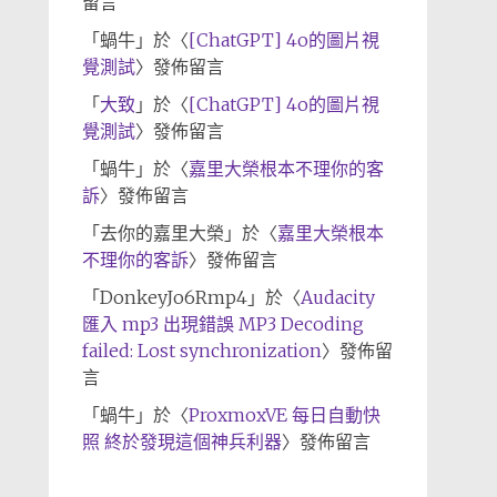
留言
「
蝸牛
」於〈
[ChatGPT] 4o的圖片視
覺測試
〉發佈留言
「
大致
」於〈
[ChatGPT] 4o的圖片視
覺測試
〉發佈留言
「
蝸牛
」於〈
嘉里大榮根本不理你的客
訴
〉發佈留言
「
去你的嘉里大榮
」於〈
嘉里大榮根本
不理你的客訴
〉發佈留言
「
DonkeyJo6Rmp4
」於〈
Audacity
匯入 mp3 出現錯誤 MP3 Decoding
failed: Lost synchronization
〉發佈留
言
「
蝸牛
」於〈
ProxmoxVE 每日自動快
照 終於發現這個神兵利器
〉發佈留言