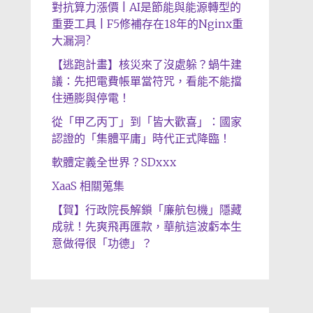
對抗算力漲價 | AI是節能與能源轉型的
重要工具 | F5修補存在18年的Nginx重
大漏洞?
【逃跑計畫】核災來了沒處躲？蝸牛建
議：先把電費帳單當符咒，看能不能擋
住通膨與停電！
從「甲乙丙丁」到「皆大歡喜」：國家
認證的「集體平庸」時代正式降臨！
軟體定義全世界？SDxxx
XaaS 相關蒐集
【賀】行政院長解鎖「廉航包機」隱藏
成就！先爽飛再匯款，華航這波虧本生
意做得很「功德」？