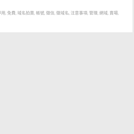
停用
,
免費
,
域名拍賣
,
帳號
,
徵信
,
徵域名
,
注意事項
,
管理
,
網域
,
賣場
,