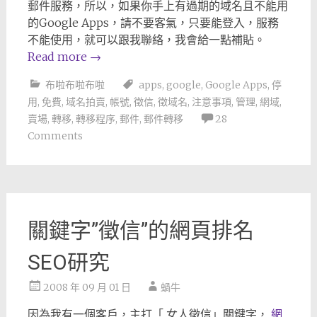
郵件服務，所以，如果你手上有過期的域名且不能用
的Google Apps，請不要客氣，只要能登入，服務
不能使用，就可以跟我聯絡，我會給一點補貼。
Read more
→
布啦布啦布啦
apps
,
google
,
Google Apps
,
停
用
,
免費
,
域名拍賣
,
帳號
,
徵信
,
徵域名
,
注意事項
,
管理
,
網域
,
賣場
,
轉移
,
轉移程序
,
郵件
,
郵件轉移
28
Comments
關鍵字”徵信”的網頁排名
SEO研究
2008 年 09 月 01 日
蝸牛
因為我有一個客戶，主打「 女人徵信」關鍵字，
網