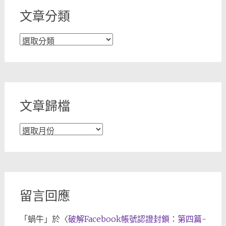
文章分類
文
章
分
類
文章歸檔
文
章
歸
檔
留言回應
「
蝸牛
」於〈
破解Facebook帳號認證封鎖：第四篇-