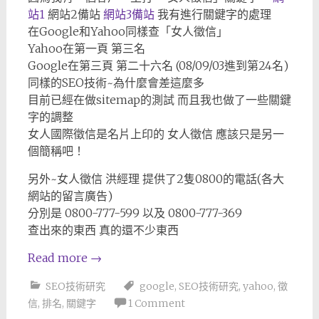
站1
網站2備站
網站3備站
我有進行關鍵字的處理
在Google和Yahoo同樣查「女人徵信」
Yahoo在第一頁 第三名
Google在第三頁 第二十六名 (08/09/03進到第24名)
同樣的SEO技術~為什麼會差這麼多
目前已經在做sitemap的測試 而且我也做了一些關鍵
字的調整
女人國際徵信是名片上印的 女人徵信 應該只是另一
個簡稱吧！
另外~女人徵信 洪經理 提供了2隻0800的電話(各大
網站的留言廣告)
分別是 0800-777-599 以及 0800-777-369
查出來的東西 真的還不少東西
Read more
→
SEO技術研究
google
,
SEO技術研究
,
yahoo
,
徵
信
,
排名
,
關鍵字
1 Comment