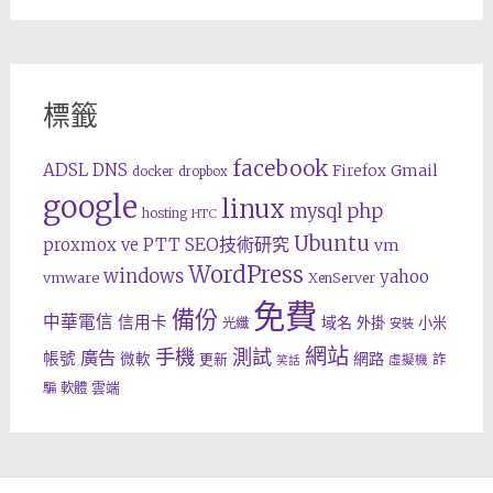
標籤
facebook
ADSL
DNS
Gmail
Firefox
docker
dropbox
google
linux
php
mysql
hosting
HTC
Ubuntu
SEO技術研究
proxmox ve
PTT
vm
WordPress
windows
yahoo
vmware
XenServer
免費
備份
中華電信
信用卡
域名
外掛
小米
光纖
安裝
網站
手機
測試
廣告
帳號
網路
微軟
更新
詐
虛擬機
笑話
雲端
騙
軟體