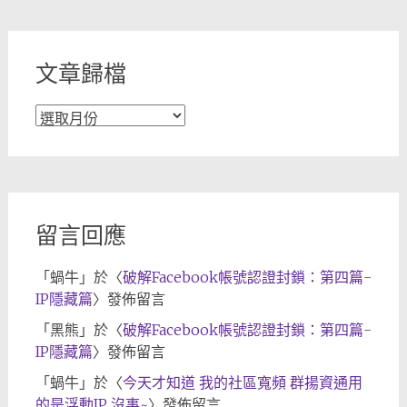
類
文章歸檔
文
章
歸
檔
留言回應
「
蝸牛
」於〈
破解Facebook帳號認證封鎖：第四篇-
IP隱藏篇
〉發佈留言
「
黑熊
」於〈
破解Facebook帳號認證封鎖：第四篇-
IP隱藏篇
〉發佈留言
「
蝸牛
」於〈
今天才知道 我的社區寬頻 群揚資通用
的是浮動IP 沒事~
〉發佈留言