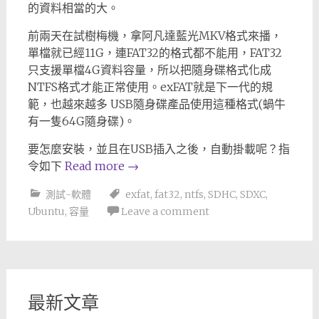
的資料相當的大。
前兩天在試樹梅機，拿阿凡達藍光MKV格式來播，
單檔就已經11G，連FAT32的格式都不能用，FAT32
只支援單檔4G資料容量，所以把隨身碟格式化成
NTFS格式才能正常使用。exFAT就是下一代的規
範，也越來越多 USB隨身碟產品使用這種格式(蝸牛
有一隻64G隨身碟)。
要怎麼安裝，並且在USB插入之後，自動掛載呢？指
令如下
Read more
→
測試-軟體
exfat
,
fat32
,
ntfs
,
SDHC
,
SDXC
,
Ubuntu
,
容量
Leave a comment
最新文章