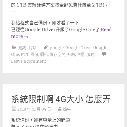
的 1 TB 雲端硬碟方案將全部免費升級至 2 TB)。
—
都給程式自己備份，剛才看了一下
已經從Google Driver升級了Google One了
Read
more
→
測試-網站
google
,
Google Drive
,
Google
One
,
PTT
,
備份
,
價格
,
儲存空間
,
升級
,
容量
,
服務
Leave a comment
系統限制啊 4G大小 怎麼弄
2018 年 01 月 04 日
蝸牛
系統備份，卻有容量上的問題
裝不了7zip 還在頭痛中