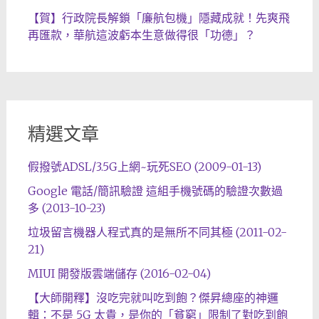
【賀】行政院長解鎖「廉航包機」隱藏成就！先爽飛
再匯款，華航這波虧本生意做得很「功德」？
精選文章
假撥號ADSL/3.5G上網~玩死SEO (2009-01-13)
Google 電話/簡訊驗證 這組手機號碼的驗證次數過
多 (2013-10-23)
垃圾留言機器人程式真的是無所不同其極 (2011-02-
21)
MIUI 開發版雲端儲存 (2016-02-04)
【大師開釋】沒吃完就叫吃到飽？傑昇總座的神邏
輯：不是 5G 太貴，是你的「貧窮」限制了對吃到飽