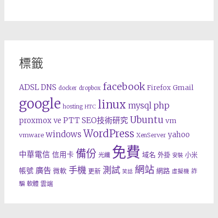
標籤
facebook
ADSL
DNS
Gmail
Firefox
docker
dropbox
google
linux
php
mysql
hosting
HTC
Ubuntu
SEO技術研究
proxmox ve
PTT
vm
WordPress
windows
yahoo
vmware
XenServer
免費
備份
中華電信
信用卡
域名
外掛
小米
光纖
安裝
網站
手機
測試
廣告
帳號
網路
微軟
更新
詐
虛擬機
笑話
雲端
騙
軟體