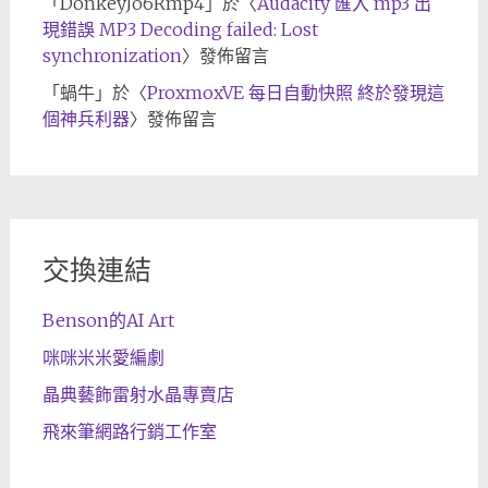
「
DonkeyJo6Rmp4
」於〈
Audacity 匯入 mp3 出
現錯誤 MP3 Decoding failed: Lost
synchronization
〉發佈留言
「
蝸牛
」於〈
ProxmoxVE 每日自動快照 終於發現這
個神兵利器
〉發佈留言
交換連結
Benson的AI Art
咪咪米米愛編劇
晶典藝飾雷射水晶專賣店
飛來筆網路行銷工作室