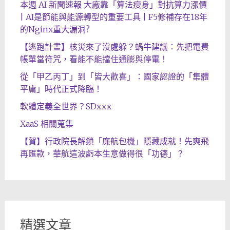
本週 AI 新聞速報 大廠靠「算法瘦身」對抗算力漲價
| AI是節能與能源轉型的重要工具 | F5修補存在18年
的Nginx重大漏洞?
【逃跑計畫】核災來了沒處躲？蝸牛建議：先把電費
帳單當符咒，看能不能擋住通膨與停電！
從「甲乙丙丁」到「皆大歡喜」：國家認證的「集體
平庸」時代正式降臨！
軟體定義全世界？SDxxx
XaaS 相關蒐集
【賀】行政院長解鎖「廉航包機」隱藏成就！先爽飛
再匯款，華航這波虧本生意做得很「功德」？
精選文章