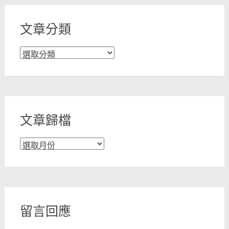
文章分類
文
章
分
類
文章歸檔
文
章
歸
檔
留言回應