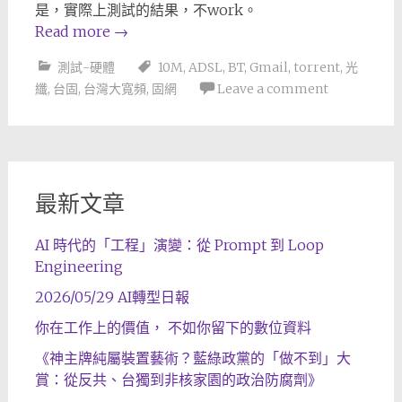
是，實際上測試的結果，不work。
Read more
→
測試-硬體
10M
,
ADSL
,
BT
,
Gmail
,
torrent
,
光
纖
,
台固
,
台灣大寬頻
,
固網
Leave a comment
最新文章
AI 時代的「工程」演變：從 Prompt 到 Loop
Engineering
2026/05/29 AI轉型日報
你在工作上的價值， 不如你留下的數位資料
《神主牌純屬裝置藝術？藍綠政黨的「做不到」大
賞：從反共、台獨到非核家園的政治防腐劑》