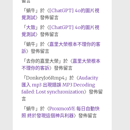
留言
「
蝸牛
」於〈
[ChatGPT] 4o的圖片視
覺測試
〉發佈留言
「
大致
」於〈
[ChatGPT] 4o的圖片視
覺測試
〉發佈留言
「
蝸牛
」於〈
嘉里大榮根本不理你的客
訴
〉發佈留言
「
去你的嘉里大榮
」於〈
嘉里大榮根本
不理你的客訴
〉發佈留言
「
DonkeyJo6Rmp4
」於〈
Audacity
匯入 mp3 出現錯誤 MP3 Decoding
failed: Lost synchronization
〉發佈留
言
「
蝸牛
」於〈
ProxmoxVE 每日自動快
照 終於發現這個神兵利器
〉發佈留言