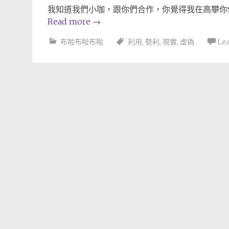
我知道我們小咖，跟你們合作，你覺得我在高攀你
Read more
→
布啦布啦布啦
利用
,
勢利
,
現實
,
虛偽
Le