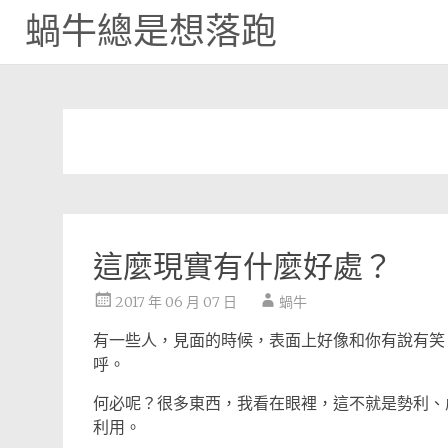
蝸牛總是想落跑
Skip
to
content
這麼現實有什麼好處？
2017 年 06 月 07 日
蝸牛
有一些人，見面的時候，表面上好像和你有說有笑
呼。
何必呢？很多東西，我看在眼裡，這不就是勢利、
利用。