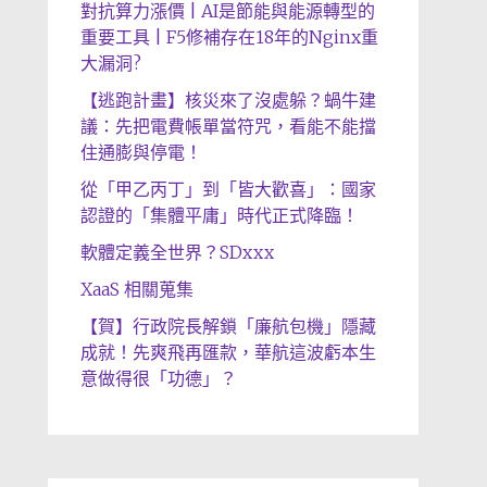
對抗算力漲價 | AI是節能與能源轉型的
重要工具 | F5修補存在18年的Nginx重
大漏洞?
【逃跑計畫】核災來了沒處躲？蝸牛建
議：先把電費帳單當符咒，看能不能擋
住通膨與停電！
從「甲乙丙丁」到「皆大歡喜」：國家
認證的「集體平庸」時代正式降臨！
軟體定義全世界？SDxxx
XaaS 相關蒐集
【賀】行政院長解鎖「廉航包機」隱藏
成就！先爽飛再匯款，華航這波虧本生
意做得很「功德」？