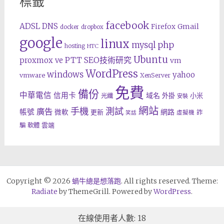
標籤
facebook
ADSL
DNS
Gmail
Firefox
docker
dropbox
google
linux
php
mysql
hosting
HTC
Ubuntu
SEO技術研究
proxmox ve
PTT
vm
WordPress
windows
yahoo
vmware
XenServer
免費
備份
中華電信
信用卡
域名
外掛
小米
光纖
安裝
網站
手機
測試
廣告
帳號
網路
微軟
更新
詐
虛擬機
笑話
雲端
騙
軟體
Copyright © 2026
蝸牛總是想落跑
. All rights reserved. Theme:
Radiate
by ThemeGrill. Powered by
WordPress
.
在線使用者人數: 18