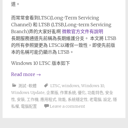
道。
而常常會看到LTSC(Long-Term Servicing
Channel) 和 LTSB (LTSB,Long-term Servicing
Branch)弄的大家好亂啊
微軟官方文件有說明
長期服務通道先前稱為長期維護分支。 本文將 LTSB
的所有參照變更為 LTSC以確保一致性，即使先前版
本的名稱可能仍顯示為 LTSB。
Windows 10 LTSC 版本如下
Read more
→
測試-軟體
LTSC
,
windows
,
Windows 10
,
Windows Update
,
企業版
,
作業系統
,
優化
,
功能特色
,
安全
性
,
安裝
,
工作機
,
應用程式
,
效能
,
系統穩定性
,
老電腦
,
設定
,
隱
私權
,
電腦配置
Leave a comment