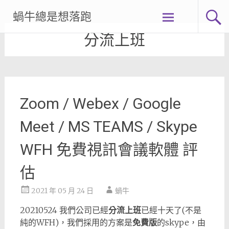
Skip
蝸牛總是想落跑
to
content
分流上班
Zoom / Webex / Google
Meet / MS TEAMS / Skype
WFH 免費視訊會議軟體 評
估
2021 年 05 月 24 日
蝸牛
20210524 我們公司已經
分流上班
已經十天了(不是
純的WFH)，我們採用的方案是
免費版
的skype，由