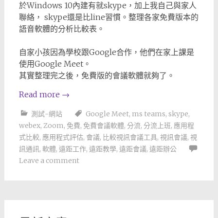
於Windows 10內建有就skype，加上我自己與家人
聯絡， skype還是比line習慣。整理各家免費版本的
語音軟體的分析比較表。
自家小孩因為學校跟Google合作，他們在家上課是
使用Google Meet。
其實整理完之後，免費版的會議軟體就夠了。
Read more
→
測試-網站
Google Meet
,
ms teams
,
skype
,
webex
,
Zoom
,
免費
,
免費會議軟體
,
分流
,
分流上班
,
應用程
式比較
,
應用程式評估
,
會議
,
比較視訊會議工具
,
視訊會議
,
視
訊通訊
,
軟體
,
遠距工作
,
遠距教學
,
遠距會議
,
遠距辦公
Leave a comment