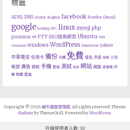
標籤
facebook
ADSL
DNS
Gmail
Firefox
docker
dropbox
google
linux
php
mysql
hosting
HTC
Ubuntu
SEO技術研究
proxmox ve
PTT
vm
WordPress
windows
yahoo
vmware
XenServer
免費
備份
中華電信
信用卡
域名
外掛
小米
光纖
安裝
網站
手機
測試
廣告
帳號
網路
微軟
更新
詐
虛擬機
笑話
雲端
騙
軟體
Copyright © 2026
蝸牛總是想落跑
. All rights reserved. Theme:
Radiate
by ThemeGrill. Powered by
WordPress
.
在線使用者人數: 30