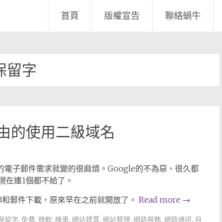
首頁
版權宣告
聯絡蝸牛
保留字
能自由的使用二級域名
，新的電子郵件需求就變的很麻煩。Google的不為惡，很久都
，現在連1個都不給了。
pop3和郵件下載，原來早在之前就開放了。
Read more
→
保留字
,
免費
,
微軟
,
機車
,
網站建置
,
網站管理
,
網路服務
,
網路通訊
,
自