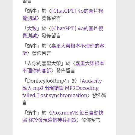
留言
「
蝸牛
」於〈
[ChatGPT] 4o的圖片視
覺測試
〉發佈留言
「
大致
」於〈
[ChatGPT] 4o的圖片視
覺測試
〉發佈留言
「
蝸牛
」於〈
嘉里大榮根本不理你的客
訴
〉發佈留言
「
去你的嘉里大榮
」於〈
嘉里大榮根本
不理你的客訴
〉發佈留言
「
DonkeyJo6Rmp4
」於〈
Audacity
匯入 mp3 出現錯誤 MP3 Decoding
failed: Lost synchronization
〉發佈留
言
「
蝸牛
」於〈
ProxmoxVE 每日自動快
照 終於發現這個神兵利器
〉發佈留言