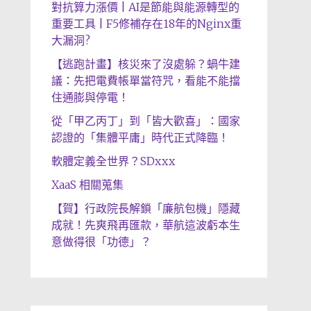
對抗算力漲價 | AI是節能與能源轉型的
重要工具 | F5修補存在18年的Nginx重
大漏洞?
【逃跑計畫】核災來了沒處躲？蝸牛建
議：先把電費帳單當符咒，看能不能擋
住通膨與停電！
從「甲乙丙丁」到「皆大歡喜」：國家
認證的「集體平庸」時代正式降臨！
軟體定義全世界？SDxxx
XaaS 相關蒐集
【賀】行政院長解鎖「廉航包機」隱藏
成就！先爽飛再匯款，華航這波虧本生
意做得很「功德」？