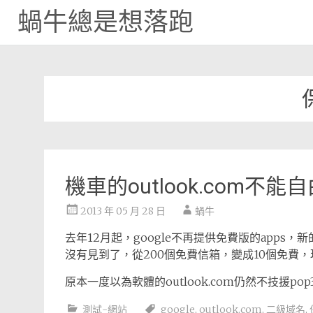
蝸牛總是想落跑
Skip
to
content
機車的outlook.com不
2013 年 05 月 28 日
蝸牛
去年12月起，google不再提供免費版的apps
沒有見到了，從200個免費信箱，變成10個免費
原本一度以為軟體的outlook.com仍然不技援
測試-網站
google
,
outlook.com
,
二級域名
,