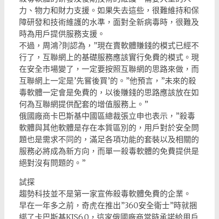
力、物力和財力支援。如果失去這些，很難維持和保
障研發和技術維護的水準，面對全新病毒時，很難及
時為用戶提供服務支援。
不過，周鴻?則認為，”現在賣軟體賺錢的模式已經不
行了，互聯網上的基礎服務應該實行免費的模式。現
在安全市場變了，一定要按照互聯網的思路來做，而
互聯網上一定是’先嘗後買’的。”他預言，”未來的殺
毒軟體一定會是免費的，以後賺錢的思路應該放在如
何為互聯網提供配套的增值服務上。”
俄國廠商卡巴斯基中國區總裁張立申也表示，”殺毒
軟體與其他軟體是存在本質區別的，用戶對於安全問
題也是需求不同的，滿足各項功能的套裝以及相關的
服務必將成為新方向，而單一殺毒軟體的免費提供是
絕對沒有問題的。”
試探
趨勢科技並不是第一家宣佈殺毒軟體免費的企業。
早在一年多之前，奇虎在推出”360安全衛士”時就捆
綁了卡巴斯基KIS6.0，這家俄國廠商當時承諾給用戶