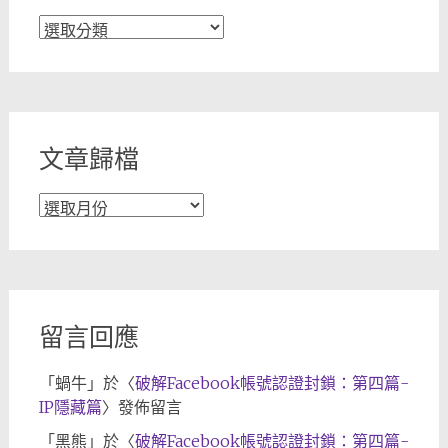
文
章
分
類
文章歸檔
文
章
歸
檔
留言回應
「
蝸牛
」於〈
破解Facebook帳號認證封鎖：第四篇-
IP隱藏篇
〉發佈留言
「
黑熊
」於〈
破解Facebook帳號認證封鎖：第四篇-