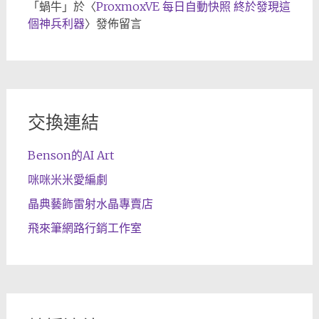
「
蝸牛
」於〈
ProxmoxVE 每日自動快照 終於發現這
個神兵利器
〉發佈留言
交換連結
Benson的AI Art
咪咪米米愛編劇
晶典藝飾雷射水晶專賣店
飛來筆網路行銷工作室