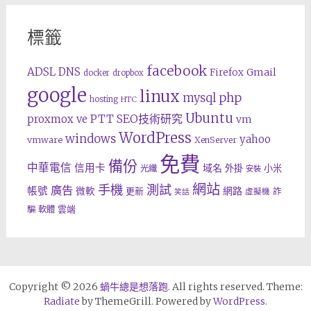
標籤
facebook
ADSL
DNS
Gmail
Firefox
docker
dropbox
google
linux
php
mysql
hosting
HTC
Ubuntu
SEO技術研究
proxmox ve
PTT
vm
WordPress
windows
yahoo
vmware
XenServer
免費
備份
中華電信
信用卡
域名
外掛
小米
光纖
安裝
網站
手機
測試
廣告
帳號
網路
微軟
更新
詐
虛擬機
笑話
雲端
騙
軟體
Copyright © 2026
蝸牛總是想落跑
. All rights reserved. Theme:
Radiate
by ThemeGrill. Powered by
WordPress
.