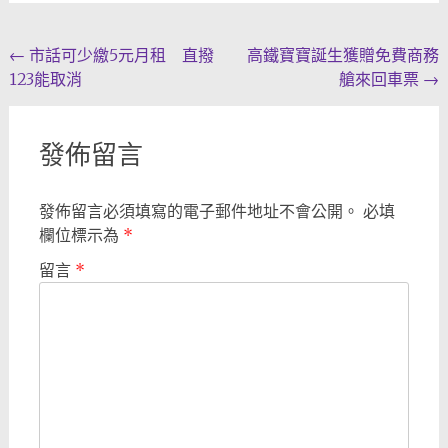
Post
←
市話可少繳5元月租 直撥
高鐵寶寶誕生獲贈免費商務
123能取消
艙來回車票
→
navigation
發佈留言
發佈留言必須填寫的電子郵件地址不會公開。
必填
欄位標示為
*
留言
*