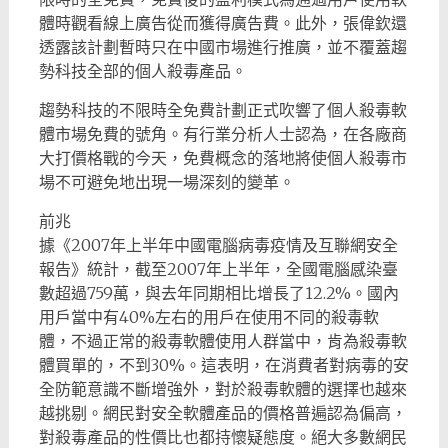
體時觀看線上廣告從而獲得廣告費。此外，張偉欽還
透露該計劃暫時只在中國市場進行推廣，並不覆蓋趨
勢科技全部的個人殺毒產品。
趨勢科技的不限時全免費計劃正式吹響了個人殺毒軟
體市場免費的號角。有行業分析人士認為，在各廠商
大打價格戰的今天，免費概念的落地將使個人殺毒市
場不可避免地出現一場深刻的變革。
前兆
據《2007年上半年中國電腦病毒疫情及互聯網安全
報告》統計，截至2007年上半年，全國電腦感染臺
數超過759萬，與去年同期相比增長了12.2%。國內
用戶當中有40%左右的用戶在使用不同的殺毒軟
體，不過正常的殺毒軟體使用人群當中，肯為殺毒軟
體買單的，不到30%。這表明，在消費者對病毒的安
全防範意識不斷增強外，對於殺毒軟體的選擇也越來
越挑剔。網民對安全軟體產品的價格普遍認為偏高，
對殺毒產品的性價比也都持懷疑態度。絕大多數網民