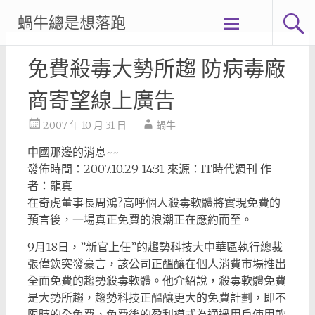
Skip
蝸牛總是想落跑
to
content
免費殺毒大勢所趨 防病毒廠
商寄望線上廣告
2007 年 10 月 31 日
蝸牛
中國那邊的消息~~
發佈時間：2007.10.29 14:31 來源：IT時代週刊 作
者：龍真
在奇虎董事長周鴻?高呼個人殺毒軟體將實現免費的
預言後，一場真正免費的浪潮正在應約而至。
9月18日，”新官上任”的趨勢科技大中華區執行總裁
張偉欽突發豪言，該公司正醞釀在個人消費市場推出
全面免費的趨勢殺毒軟體。他介紹說，殺毒軟體免費
是大勢所趨，趨勢科技正醞釀更大的免費計劃，即不
限時的全免費，免費後的盈利模式為通過用戶使用軟