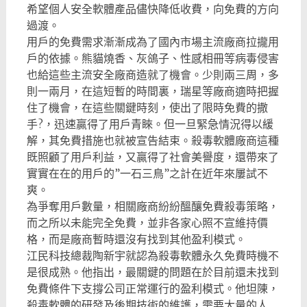
希望個人安全軟體產品儘快降低收費，向免費的方向
過渡。
用戶的免費需求漸漸成為了國內市場主流廠商拉攏用
戶的依據。熊貓燒香、灰鴿子、性感相冊等病毒侵害
也給這些主流安全廠商造就了機會。少則兩三周，多
則一兩月，在這短暫的時間裏，瑞星等廠商適時把握
住了機會，在這些關鍵時刻，使出了限時免費的撒
手?，迅速贏得了用戶青睞。但一旦緊急情況得以緩
解，其免費措施也就被宣告結束。殺毒軟體廠商這種
既照顧了用戶利益，又贏得了社會美譽度，還帶來了
實實在在的用戶的”一石三鳥”之計在近年來屢試不
爽。
為爭奪用戶數量，相關廠商紛紛醞釀免費殺毒策略，
而之所以未能完全免費，並非各家心照不宣維持價
格，而是廠商暫時還沒有找到其他盈利模式。
江民科技總裁陶新宇就認為殺毒軟體永久免費時機不
是很成熟。他指出，最關鍵的問題在於目前還未找到
免費條件下支撐公司正常運行的盈利模式。他坦陳，
殺毒軟體的研發及後期技術的維護，需要大量的人