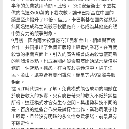
半年的免費試用時間。此後，”360安全衛士”平臺提
供的高達3500萬的下載次數，讓卡巴斯基在中國的
銷量至少提升了10倍。借此，卡巴斯基在國內從默默
無聞迅速成為主流殺毒軟體廠商，也成為其他廠商眼
中強有力的競爭對象。
9月初，國內兩大殺毒廠商江民和金山，相繼與百度
合作，共同推出了免費正版線上殺毒的業務。在百度
殺毒的相關頁面上，引入的廣告將會成為殺毒廠商新
的利潤增長點，也成為國內殺毒廠商開始試水增值服
務的一個起點。據悉，在百度殺毒頻道中，除了江
民、金山，還整合有賽門鐵克、瑞星等共9家殺毒服
務商。
據《IT時代週刊》了解，免費模式能否成功的關鍵在
於廣告收入的多寡，只有廣告帶來的收入不低於銷售
所得，這種模式才會有生存空間。與趨勢科技不同的
是，百度的這些合作只是試探性合作，業務局限于線
上殺毒，且並沒有明確的永久性免費承諾，前景具有
不確定性。