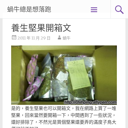
Skip
蝸牛總是想落跑
to
content
養生堅果開箱文
2011 年 11 月 29 日
蝸牛
是的，養生堅果也可以開箱文，我在網路上買了一堆
堅果，回來當然要開箱一下，中間遇到了一些狀況，
還好排除了，不然光是買個堅果還要弄的滿度子鳥大