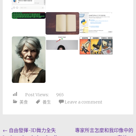
Post Views:
965
美食
養生
Leave a comment
Post
←
自由發揮-3D舞力全失
專家所言怎麼和我印像中的