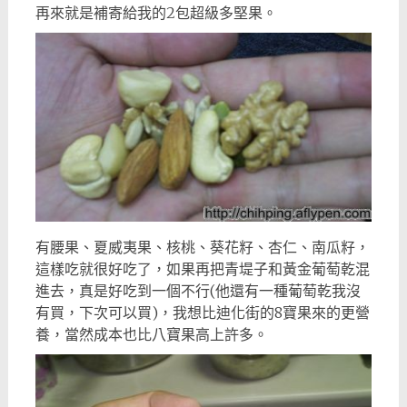
再來就是補寄給我的2包超級多堅果。
有腰果、夏威夷果、核桃、葵花籽、杏仁、南瓜籽，
這樣吃就很好吃了，如果再把青堤子和黃金葡萄乾混
進去，真是好吃到一個不行(他還有一種葡萄乾我沒
有買，下次可以買)，我想比迪化街的8寶果來的更營
養，當然成本也比八寶果高上許多。