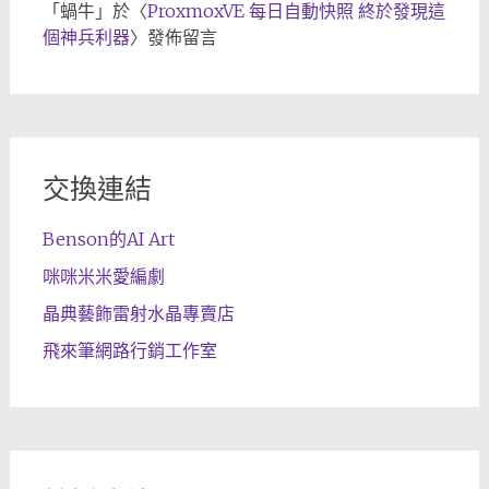
「
蝸牛
」於〈
ProxmoxVE 每日自動快照 終於發現這
個神兵利器
〉發佈留言
交換連結
Benson的AI Art
咪咪米米愛編劇
晶典藝飾雷射水晶專賣店
飛來筆網路行銷工作室