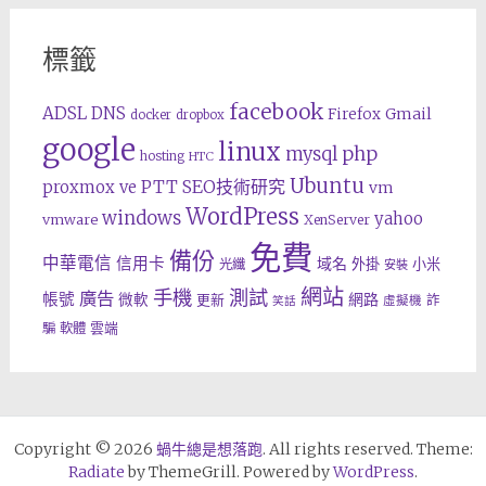
標籤
facebook
ADSL
DNS
Gmail
Firefox
docker
dropbox
google
linux
php
mysql
hosting
HTC
Ubuntu
SEO技術研究
proxmox ve
PTT
vm
WordPress
windows
yahoo
vmware
XenServer
免費
備份
中華電信
信用卡
域名
外掛
小米
光纖
安裝
網站
手機
測試
廣告
帳號
網路
微軟
更新
詐
虛擬機
笑話
雲端
騙
軟體
Copyright © 2026
蝸牛總是想落跑
. All rights reserved. Theme:
Radiate
by ThemeGrill. Powered by
WordPress
.