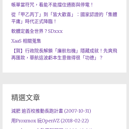
帳單當符咒，看能不能擋住通膨與停電！
從「甲乙丙丁」到「皆大歡喜」：國家認證的「集體
平庸」時代正式降臨！
軟體定義全世界？SDxxx
XaaS 相關蒐集
【賀】行政院長解鎖「廉航包機」隱藏成就！先爽飛
再匯款，華航這波虧本生意做得很「功德」？
精選文章
減肥 逾百校推動長跑計畫 (2007-10-31)
用Proxmox 玩OpenVZ (2018-02-22)