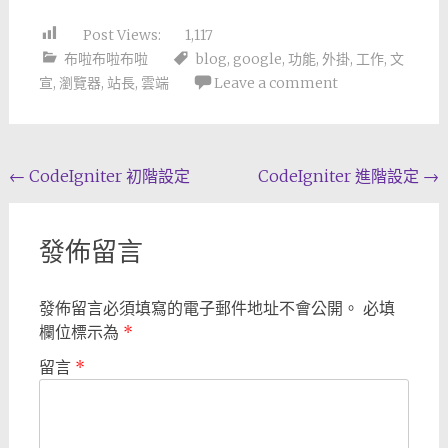
Post Views:
1,117
布啦布啦布啦
blog
,
google
,
功能
,
外掛
,
工作
,
文
宣
,
瀏覽器
,
站長
,
雲端
Leave a comment
Post
←
CodeIgniter 初階設定
CodeIgniter 進階設定
→
navigation
發佈留言
發佈留言必須填寫的電子郵件地址不會公開。
必填
欄位標示為
*
留言
*