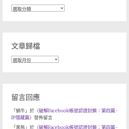
文
章
分
類
文章歸檔
文
章
歸
檔
留言回應
「
蝸牛
」於〈
破解Facebook帳號認證封鎖：第四篇-
IP隱藏篇
〉發佈留言
「
黑熊
」於〈
破解Facebook帳號認證封鎖：第四篇-