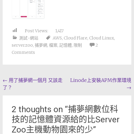
Post Views:
1,417
測試-網站
AWS
,
Cloud Flare
,
Cloud Linux
,
serverzoo
,
捕夢網
,
檔案
,
記憶體
,
限制
2
Comments
Post
←
用了捕夢網一個月 又該走
Linode上安裝APM作業環境
了？
→
navigation
2 thoughts on “
捕夢網數位科
技的記憶體資源給的比Server
Zoo主機動物園來的少
”