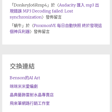
「
DonkeyJo6Rmp4
」於〈
Audacity 匯入 mp3 出
現錯誤 MP3 Decoding failed: Lost
synchronization
〉發佈留言
「
蝸牛
」於〈
ProxmoxVE 每日自動快照 終於發現這
個神兵利器
〉發佈留言
交換連結
Benson的AI Art
咪咪米米愛編劇
晶典藝飾雷射水晶專賣店
飛來筆網路行銷工作室