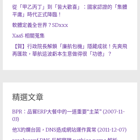
從「甲乙丙丁」到「皆大歡喜」：國家認證的「集體
平庸」時代正式降臨！
軟體定義全世界？SDxxx
XaaS 相關蒐集
【賀】行政院長解鎖「廉航包機」隱藏成就！先爽飛
再匯款，華航這波虧本生意做得很「功德」？
精選文章
BPR：品嘗ERP大餐中的一道重要“主菜” (2007-11-
03)
他X的爛台固，DNS造成網站運作異常 (2011-12-07)