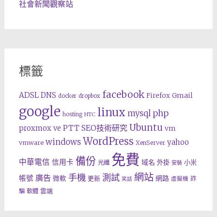
社會新聞觀察站
標籤
facebook
ADSL
DNS
Gmail
Firefox
docker
dropbox
google
linux
php
mysql
hosting
HTC
Ubuntu
SEO技術研究
proxmox ve
PTT
vm
WordPress
windows
yahoo
vmware
XenServer
免費
備份
中華電信
信用卡
域名
外掛
小米
光纖
安裝
網站
手機
測試
廣告
帳號
網路
微軟
更新
詐
虛擬機
笑話
雲端
騙
軟體