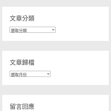
文章分類
文
章
分
類
文章歸檔
文
章
歸
檔
留言回應